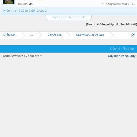
Trả lời:
35
4 Tháng mười một 2015
Hiển thị chủ đề từ 1 đến 2 của 2
Tùy chọn hiển thị chủ đề
(Bạn phải Đăng nhập để đăng bài viết)
Diễn đàn
...
Cây Ác Ma
Các Mùa Giải Đã Qua
Liên hệ
Trợ giúp
Forum software by XenForo™
Quy định và Nội quy
Địa điểm món ngon
Địa điểm nhà hàng
Quán cafe kem
Trung tâm mua sắm