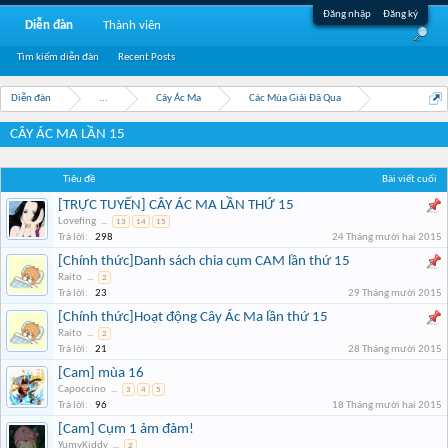
Đăng nhập
Đăng ký
Diễn đàn
Thành viên
Tìm kiếm diễn đàn
Recent Posts
Diễn đàn
...
Cây Ác Ma
Các Mùa Giải Đã Qua
CÂY ÁC MA LẦN 15
Tiêu đề
Bài viết cuối
[TRỰC TUYẾN] CÂY ÁC MA LẦN THỨ 15
Lovefing
...
13
14
15
Trả lời:
298
24 Tháng mười hai 2015
[Chính thức]Danh sách chia cụm CAM lần thứ 15
Raito
...
2
Trả lời:
23
29 Tháng mười 2015
[Chính thức]Hoạt động Cây Ác Ma lần thứ 15
Raito
...
2
Trả lời:
21
28 Tháng mười 2015
[Cam] mùa 16
Capoccino
...
3
4
5
Trả lời:
96
18 Tháng mười hai 2015
[Cam] Cụm 1 ảm đảm!
YumyKiddy
...
2