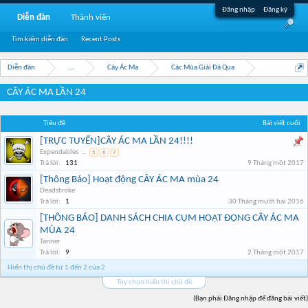
Đăng nhập
Đăng ký
Diễn đàn
Thành viên
Tìm kiếm diễn đàn
Recent Posts
Diễn đàn
...
Cây Ác Ma
Các Mùa Giải Đã Qua
CÂY ÁC MA LẦN 24
Tiêu đề
Bài viết cuối
[TRỰC TUYẾN]CÂY ÁC MA LẦN 24!!!!
Expendables
...
5
6
7
Trả lời:
131
9 Tháng một 2017
[Thông Báo] Hoạt động CÂY ÁC MA mùa 24
Deadstroke
Trả lời:
1
30 Tháng mười hai 2016
[THÔNG BÁO] DANH SÁCH CHIA CỤM HOẠT ĐỘNG CÂY ÁC MA
MÙA 24
Tanner
Trả lời:
9
2 Tháng một 2017
Hiển thị chủ đề từ 1 đến 2 của 2
Tùy chọn hiển thị chủ đề
(Bạn phải Đăng nhập để đăng bài viết)