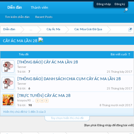
Đăng nhập
Đăng ký
Diễn đàn
Thành viên
Tìm kiếm diễn đàn
Recent Posts
Diễn đàn
...
Cây Ác Ma
Các Mùa Giải Đã Qua
CÂY ÁC MA LẦN 28
Tiêu đề
Bài viết cuối ↑
[THÔNG BÁO] CÂY ÁC MA LẦN 28
Tanner
Trả lời:
7
25 Tháng bảy 2017
[THÔNG BÁO] DANH SÁCH CHIA CỤM CÂY ÁC MA LẦN 28
Tanner
Trả lời:
6
25 Tháng bảy 2017
[TRỰC TUYẾN] CÂY ÁC MA 28
kissyou90
...
3
4
5
Trả lời:
98
8 Tháng mười một 2017
Hiển thị chủ đề từ 1 đến 3 của 3
Tùy chọn hiển thị chủ đề
(Bạn phải Đăng nhập để đăng bài viết)