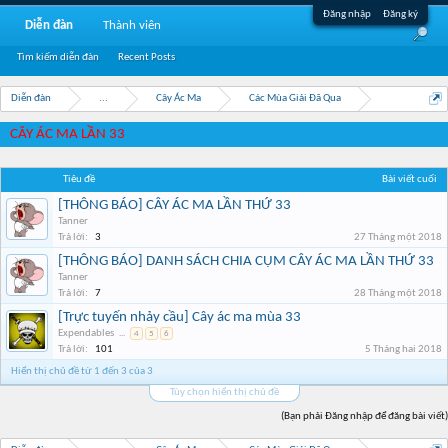
Đăng nhập
Đăng ký
Diễn đàn
Thành viên
Tìm kiếm diễn đàn
Recent Posts
Diễn đàn
...
Cây Ác Ma
Các Mùa Giải Đã Qua
CÂY ÁC MA LẦN 33
Tiêu đề
Bài viết cuối
[THÔNG BÁO] CÂY ÁC MA LẦN THỨ 33
Tanner
Trả lời:
3
27 Tháng một 2018
[THÔNG BÁO] DANH SÁCH CHIA CỤM CÂY ÁC MA LẦN THỨ 33
Tanner
Trả lời:
7
28 Tháng một 2018
[Trực tuyến nhảy cầu] Cây ác ma mùa 33
Expendables
...
4
5
6
Trả lời:
101
5 Tháng hai 2018
Hiển thị chủ đề từ 1 đến 3 của 3
Tùy chọn hiển thị chủ đề
(Bạn phải Đăng nhập để đăng bài viết)