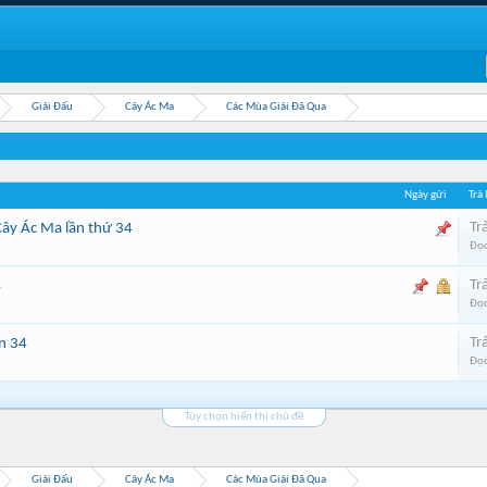
Giải Đấu
Cây Ác Ma
Các Mùa Giải Đã Qua
Ngày gửi
Trả 
Trả
ây Ác Ma lần thứ 34
Đọc
Trả
4
Đọc
Trả
on 34
Đọc
Tùy chọn hiển thị chủ đề
Giải Đấu
Cây Ác Ma
Các Mùa Giải Đã Qua