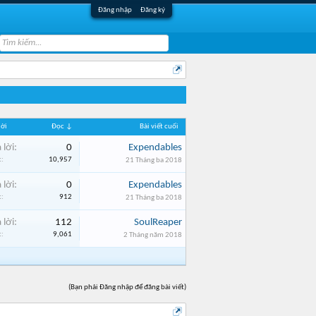
Đăng nhập
Đăng ký
lời
Đọc ↓
Bài viết cuối
 lời:
0
Expendables
:
10,957
21 Tháng ba 2018
 lời:
0
Expendables
:
912
21 Tháng ba 2018
 lời:
112
SoulReaper
:
9,061
2 Tháng năm 2018
(Bạn phải Đăng nhập để đăng bài viết)