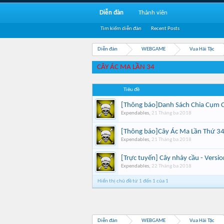
Diễn đàn
Thành viên
Tìm kiếm diễn đàn
Recent Posts
Diễn đàn
WEBGAME
Vua Hải Tặc
CÂY ÁC MA LẦN 34
Tiêu đề
[Thông báo]Danh Sách Chia Cụm C
Expendables
,
21 Tháng ba 2018
[Thông báo]Cây Ác Ma Lần Thứ 3
Expendables
,
21 Tháng ba 2018
[Trực tuyến] Cây nhảy cầu - Versi
Expendables
,
22 Tháng ba 2018
Hiển thị chủ đề từ 1 đến 1 của 1
Diễn đàn
WEBGAME
Vua Hải Tặc