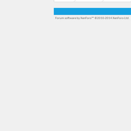
Forum software by XenForo™
©2010-2014 XenForo Ltd.