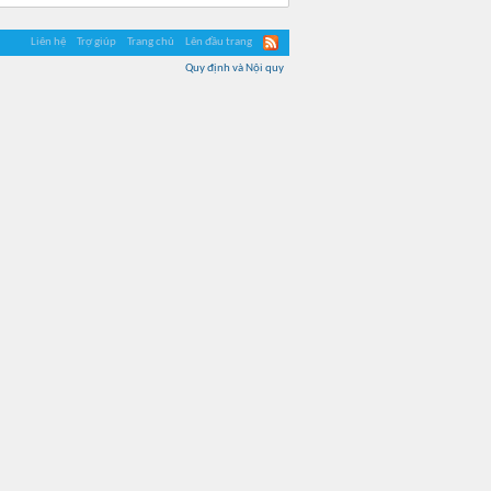
Liên hệ
Trợ giúp
Trang chủ
Lên đầu trang
Quy định và Nội quy