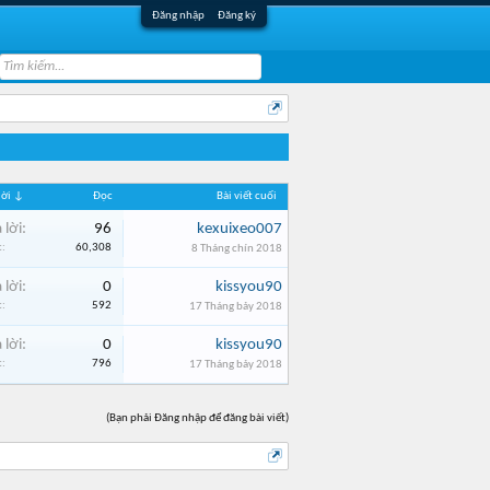
Đăng nhập
Đăng ký
 lời ↓
Đọc
Bài viết cuối
 lời:
96
kexuixeo007
:
60,308
8 Tháng chín 2018
 lời:
0
kissyou90
:
592
17 Tháng bảy 2018
 lời:
0
kissyou90
:
796
17 Tháng bảy 2018
(Bạn phải Đăng nhập để đăng bài viết)