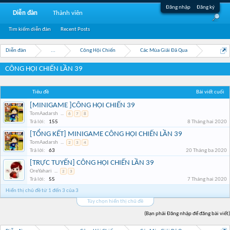
Đăng nhập
Đăng ký
Diễn đàn
Thành viên
Tìm kiếm diễn đàn
Recent Posts
Diễn đàn
...
Công Hội Chiến
Các Mùa Giải Đã Qua
CÔNG HỘI CHIẾN LẦN 39
Tiêu đề
Bài viết cuối
[MINIGAME ]CÔNG HỘI CHIẾN 39
TomAadarsh
...
6
7
8
Trả lời:
155
8 Tháng hai 2020
[TỔNG KẾT] MINIGAME CÔNG HỘI CHIẾN LẦN 39
TomAadarsh
...
2
3
4
Trả lời:
63
20 Tháng ba 2020
[TRỰC TUYẾN] CÔNG HỘI CHIẾN LẦN 39
OreYahari
...
2
3
Trả lời:
55
7 Tháng hai 2020
Hiển thị chủ đề từ 1 đến 3 của 3
Tùy chọn hiển thị chủ đề
(Bạn phải Đăng nhập để đăng bài viết)