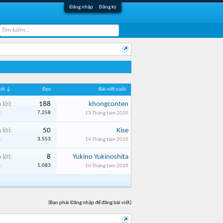
Đăng nhập
Đăng ký
 lời ↓
Đọc
Bài viết cuối
 lời:
188
khongconten
:
7,258
13 Tháng tám 2020
 lời:
50
Kise
:
3,553
14 Tháng tám 2020
 lời:
8
Yukino Yukinoshita
:
1,083
16 Tháng tám 2020
(Bạn phải Đăng nhập để đăng bài viết)