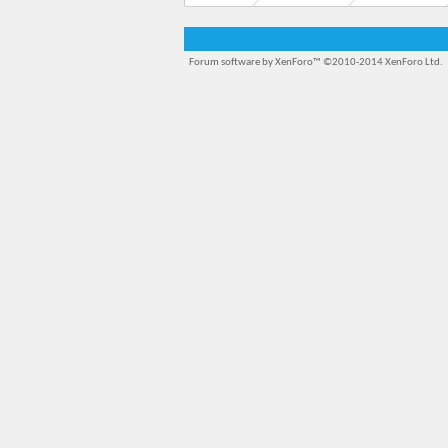
Forum software by XenForo™
©2010-2014 XenForo Ltd.