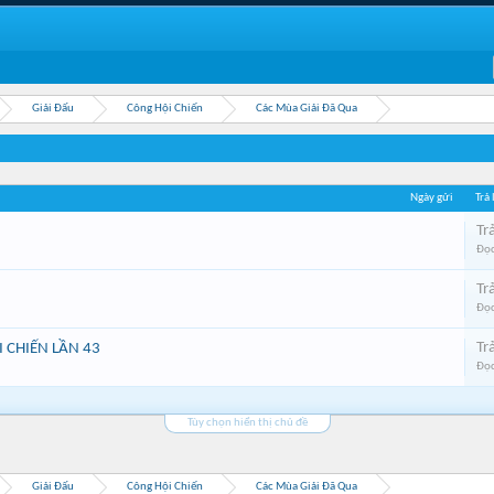
Giải Đấu
Công Hội Chiến
Các Mùa Giải Đã Qua
Ngày gửi
Trả
Trả
Đọc
Trả
Đọc
Trả
 CHIẾN LẦN 43
Đọc
Tùy chọn hiển thị chủ đề
Giải Đấu
Công Hội Chiến
Các Mùa Giải Đã Qua