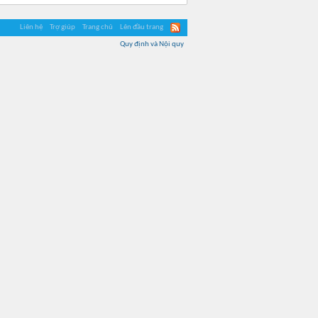
Liên hệ
Trợ giúp
Trang chủ
Lên đầu trang
Quy định và Nội quy