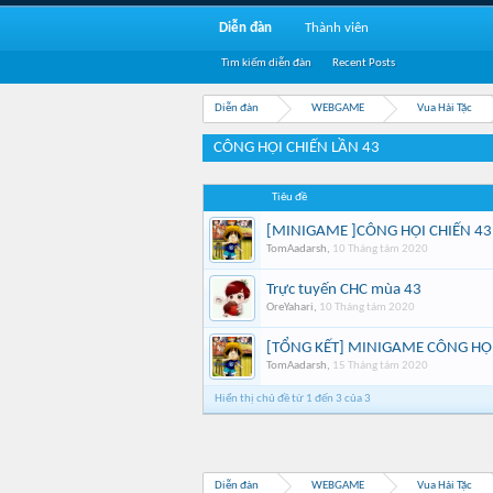
Diễn đàn
Thành viên
Tìm kiếm diễn đàn
Recent Posts
Diễn đàn
WEBGAME
Vua Hải Tặc
CÔNG HỘI CHIẾN LẦN 43
Tiêu đề
[MINIGAME ]CÔNG HỘI CHIẾN 43
TomAadarsh
,
10 Tháng tám 2020
Trực tuyến CHC mùa 43
OreYahari
,
10 Tháng tám 2020
[TỔNG KẾT] MINIGAME CÔNG HỘI
TomAadarsh
,
15 Tháng tám 2020
Hiển thị chủ đề từ 1 đến 3 của 3
Diễn đàn
WEBGAME
Vua Hải Tặc