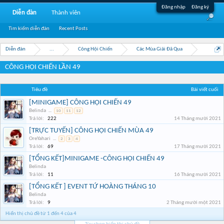
Đăng nhập
Đăng ký
Diễn đàn
Thành viên
Tìm kiếm diễn đàn
Recent Posts
Diễn đàn
...
Công Hội Chiến
Các Mùa Giải Đã Qua
CÔNG HỘI CHIẾN LẦN 49
Tiêu đề
Bài viết cuối
[MINIGAME] CÔNG HỘI CHIẾN 49
Belinda
...
10
11
12
Trả lời:
222
14 Tháng mười 2021
[TRỰC TUYẾN] CÔNG HỘI CHIẾN MÙA 49
OreYahari
...
2
3
4
Trả lời:
69
17 Tháng mười 2021
[TỔNG KẾT]MINIGAME -CÔNG HỘI CHIẾN 49
Belinda
Trả lời:
11
16 Tháng mười 2021
[TỔNG KẾT ] EVENT TỨ HOÀNG THÁNG 10
Belinda
Trả lời:
9
2 Tháng mười một 2021
Hiển thị chủ đề từ 1 đến 4 của 4