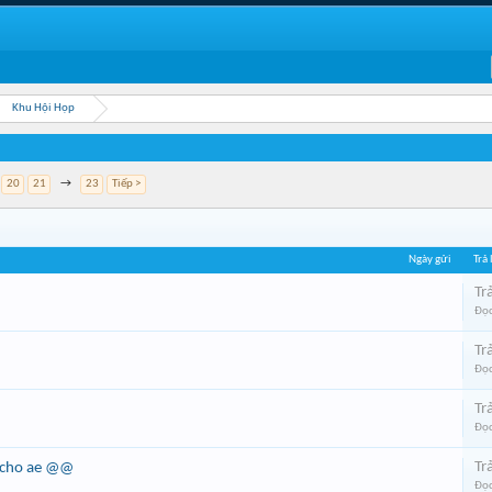
Khu Hội Họp
20
21
→
23
Tiếp >
Ngày gửi
Trả 
Trả
Đọc
Trả
Đọc
Trả
Đọc
Trả
i cho ae @@
Đọc