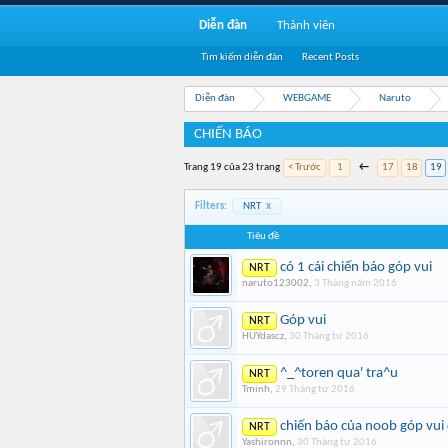
Diễn đàn
Thành viên
Tìm kiếm diễn đàn
Recent Posts
Diễn đàn
WEBGAME
Naruto
CHIẾN BÁO
Trang 19 của 23 trang
< Trước
1
←
17
18
19
Filters:
NRT
x
Tiêu đề
có 1 cái chiến báo góp vui
NRT
naruto123002
,
3 Tháng năm 2016
Góp vui
NRT
HUYdascz
,
30 Tháng tư 2016
^_^toren qua' tra^u
NRT
Tminh
,
29 Tháng tư 2016
chiến báo của noob góp vu
NRT
Yashironnn
,
30 Tháng tư 2016