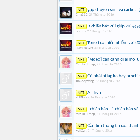
gặp chuyển sinh và cái kết =
NRT
Ginz112
,
29 Tháng tư 2016
Ít chiến báo cùi giúp vui @
NRT
Boruto
,
27 Tháng tư 2016
Toneri có miễn nhiễm với đ
NRT
PlayingStyle
,
25 Tháng tư 2016
[ video] cận cảnh đi ải mới 
NRT
Mizuki Himeji
,
27 Tháng tư 2016
Có phải bị lag ko hay orochi
NRT
TiaChopVang
,
27 Tháng tư 2016
An hen
NRT
HUYdascz
,
26 Tháng tư 2016
[ chiến báo ] ít chiến báo v
NRT
Mizuki Himeji
,
24 Tháng tư 2016
Cần tìm thông tin của thanh 
NRT
KoiiZyn
,
24 Tháng tư 2016