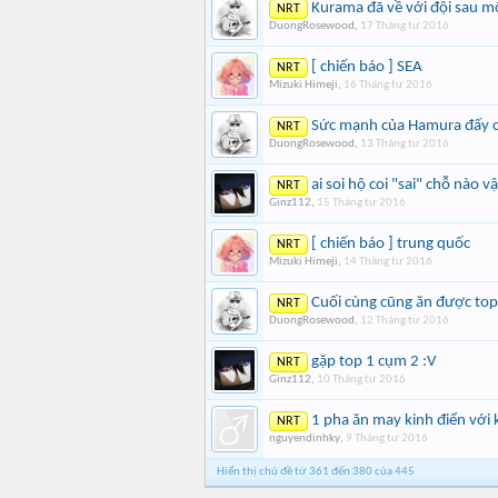
Kurama đã về với đội sau 
NRT
DuongRosewood
,
17 Tháng tư 2016
[ chiến báo ] SEA
NRT
Mizuki Himeji
,
16 Tháng tư 2016
Sức mạnh của Hamura đấy cá
NRT
DuongRosewood
,
13 Tháng tư 2016
ai soi hộ coi "sai" chỗ nào vậ
NRT
Ginz112
,
15 Tháng tư 2016
[ chiến báo ] trung quốc
NRT
Mizuki Himeji
,
14 Tháng tư 2016
Cuối cùng cũng ăn được top
NRT
DuongRosewood
,
12 Tháng tư 2016
gặp top 1 cụm 2 :V
NRT
Ginz112
,
10 Tháng tư 2016
1 pha ăn may kinh điển với
NRT
nguyendinhky
,
9 Tháng tư 2016
Hiển thị chủ đề từ 361 đến 380 của 445