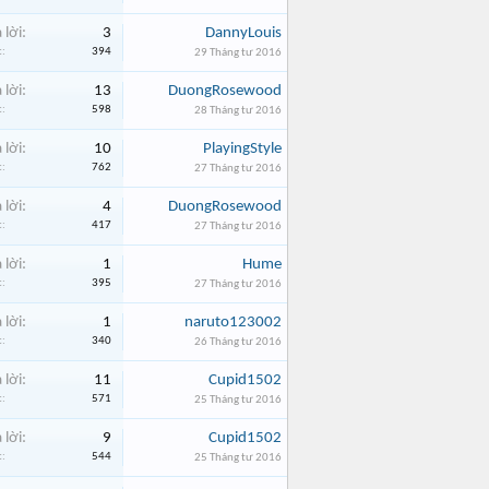
 lời:
3
DannyLouis
:
394
29 Tháng tư 2016
 lời:
13
DuongRosewood
:
598
28 Tháng tư 2016
 lời:
10
PlayingStyle
:
762
27 Tháng tư 2016
 lời:
4
DuongRosewood
:
417
27 Tháng tư 2016
 lời:
1
Hume
:
395
27 Tháng tư 2016
 lời:
1
naruto123002
:
340
26 Tháng tư 2016
 lời:
11
Cupid1502
:
571
25 Tháng tư 2016
 lời:
9
Cupid1502
:
544
25 Tháng tư 2016