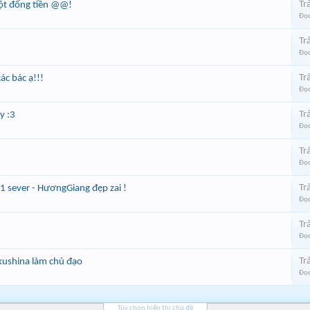
Trả
một đống tiền @@!
Đọc
Trả
Đọc
Trả
c bác ạ!!!
Đọc
Trả
y :3
Đọc
Trả
Đọc
Trả
1 sever - HươngGiang đẹp zai !
Đọc
Trả
Đọc
Trả
 kushina làm chủ đạo
Đọc
Tùy chọn hiển thị chủ đề