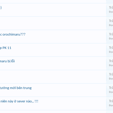
Trả
))
Đọc
Trả
@
Đọc
Trả
ộc orochimaru???
Đọc
Trả
up PK 11
Đọc
Trả
maru bị lỗi
Đọc
Trả
Đọc
Trả
ề tướng mới bên trung
Đọc
Trả
niên này ở sever nào,, !!!
Đọc