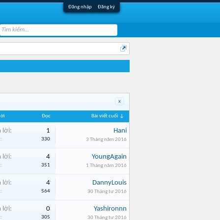
Đăng nhập
Đăng ký
x
lời
Đọc
Bài viết cuối ↓
 lời:
1
Hani
:
330
3 Tháng năm 2016
 lời:
4
YoungAgain
:
351
1 Tháng năm 2016
 lời:
4
DannyLouis
:
564
30 Tháng tư 2016
 lời:
0
Yashironnn
:
305
30 Tháng tư 2016