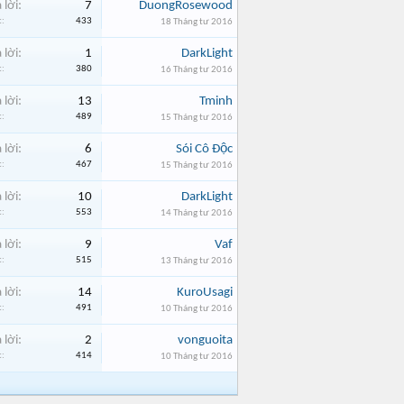
 lời:
7
DuongRosewood
:
433
18 Tháng tư 2016
 lời:
1
DarkLight
:
380
16 Tháng tư 2016
 lời:
13
Tminh
:
489
15 Tháng tư 2016
 lời:
6
Sói Cô Độc
:
467
15 Tháng tư 2016
 lời:
10
DarkLight
:
553
14 Tháng tư 2016
 lời:
9
Vaf
:
515
13 Tháng tư 2016
 lời:
14
KuroUsagi
:
491
10 Tháng tư 2016
 lời:
2
vonguoita
:
414
10 Tháng tư 2016