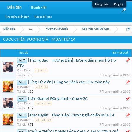
Đăng nhập
Đăng ký
Diễn đàn
Thành viên
Tìm kiếm diễn đàn
Recent Posts
Diễn đàn
...
Vương Giả Chiến
Các Mùa Giải Đã Qua
CUỘC CHIẾN VƯƠNG GIẢ - MÙA THỨ 14
Tiêu đề
Bài viết cuối
[Thông Báo - Hướng Dẫn] Hướng dẫn mem hỗ trợ
VHT
CTV
ColinRola
...
2
3
4
Trả lời:
70
7 Tháng mười hai 2016
[Ứng Cử Viên] Cùng So Sánh các UCV mùa này
VHT
kissyou90
...
4
5
6
Trả lời:
110
7 Tháng mười hai 2016
[MiniGame] Đồng hành cùng VGC
VHT
ColinRola
...
14
15
16
Trả lời:
309
7 Tháng mười hai 2016
[Trực tuyến - Thảo luận] Vương giả chiến mùa 14
VHT
kissyou90
...
47
48
49
Trả lời:
971
7 Tháng mười hai 2016
[CHÍNH THỨC] DANH SÁCH CHIA CỤM VƯƠNG GIẢ