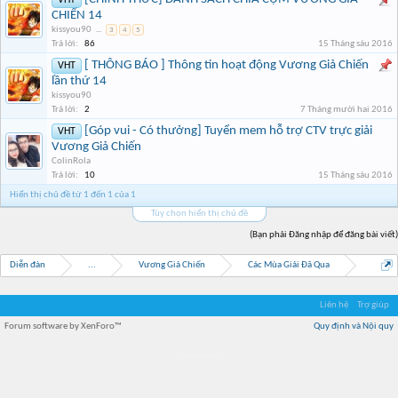
VHT
CHIẾN 14
kissyou90
...
3
4
5
Trả lời:
86
15 Tháng sáu 2016
[ THÔNG BÁO ] Thông tin hoạt động Vương Giả Chiến
VHT
lần thứ 14
kissyou90
Trả lời:
2
7 Tháng mười hai 2016
[Góp vui - Có thưởng] Tuyển mem hỗ trợ CTV trực giải
VHT
Vương Giả Chiến
ColinRola
Trả lời:
10
15 Tháng sáu 2016
Hiển thị chủ đề từ 1 đến 1 của 1
Tùy chọn hiển thị chủ đề
(Bạn phải Đăng nhập để đăng bài viết)
Diễn đàn
...
Vương Giả Chiến
Các Mùa Giải Đã Qua
Liên hệ
Trợ giúp
Forum software by XenForo™
Quy định và Nội quy
Địa điểm món ngon
Địa điểm nhà hàng
Quán cafe kem
Trung tâm mua sắm