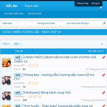
Đăng nhập
Đăng ký
Diễn đàn
Thành viên
Tìm kiếm diễn đàn
Recent Posts
Diễn đàn
...
Vương Giả Chiến
Các Mùa Giải Đã Qua
CUỘC CHIẾN VƯƠNG GIẢ - MÙA THỨ 14
Filters:
VHT
x
x
Tiêu đề
Bài viết cuối ↑
[CHÍNH THỨC] DANH SÁCH CHIA CỤM VƯƠNG GIẢ
VHT
CHIẾN 14
kissyou90
...
3
4
5
Trả lời:
86
15 Tháng sáu 2016
[Thông Báo - Hướng Dẫn] Hướng dẫn mem hỗ trợ
VHT
CTV
ColinRola
...
2
3
4
Trả lời:
70
7 Tháng mười hai 2016
[MiniGame] Đồng hành cùng VGC
VHT
ColinRola
...
14
15
16
Trả lời:
309
7 Tháng mười hai 2016
[Trực tuyến - Thảo luận] Vương giả chiến mùa 14
VHT