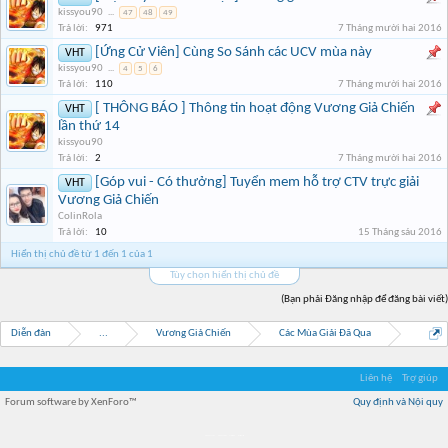
kissyou90
...
47
48
49
Trả lời:
971
7 Tháng mười hai 2016
[Ứng Cử Viên] Cùng So Sánh các UCV mùa này
VHT
kissyou90
...
4
5
6
Trả lời:
110
7 Tháng mười hai 2016
[ THÔNG BÁO ] Thông tin hoạt động Vương Giả Chiến
VHT
lần thứ 14
kissyou90
Trả lời:
2
7 Tháng mười hai 2016
[Góp vui - Có thưởng] Tuyển mem hỗ trợ CTV trực giải
VHT
Vương Giả Chiến
ColinRola
Trả lời:
10
15 Tháng sáu 2016
Hiển thị chủ đề từ 1 đến 1 của 1
Tùy chọn hiển thị chủ đề
(Bạn phải Đăng nhập để đăng bài viết)
Diễn đàn
...
Vương Giả Chiến
Các Mùa Giải Đã Qua
Liên hệ
Trợ giúp
Forum software by XenForo™
Quy định và Nội quy
Địa điểm món ngon
Địa điểm nhà hàng
Quán cafe kem
Trung tâm mua sắm