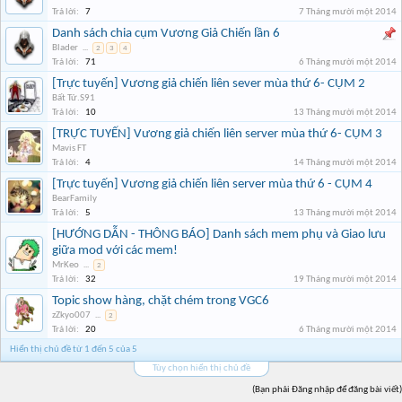
Trả lời:
7
7 Tháng mười một 2014
Danh sách chia cụm Vương Giả Chiến lần 6
Blader
...
2
3
4
Trả lời:
71
6 Tháng mười một 2014
[Trực tuyến] Vương giả chiến liên sever mùa thứ 6- CỤM 2
Bất Tử.S91
Trả lời:
10
13 Tháng mười một 2014
[TRỰC TUYẾN] Vương giả chiến liên server mùa thứ 6- CỤM 3
Mavis FT
Trả lời:
4
14 Tháng mười một 2014
[Trực tuyến] Vương giả chiến liên server mùa thứ 6 - CỤM 4
BearFamily
Trả lời:
5
13 Tháng mười một 2014
[HƯỚNG DẪN - THÔNG BÁO] Danh sách mem phụ và Giao lưu
giữa mod với các mem!
MrKeo
...
2
Trả lời:
32
19 Tháng mười một 2014
Topic show hàng, chặt chém trong VGC6
zZkyo007
...
2
Trả lời:
20
6 Tháng mười một 2014
Hiển thị chủ đề từ 1 đến 5 của 5
Tùy chọn hiển thị chủ đề
(Bạn phải Đăng nhập để đăng bài viết)