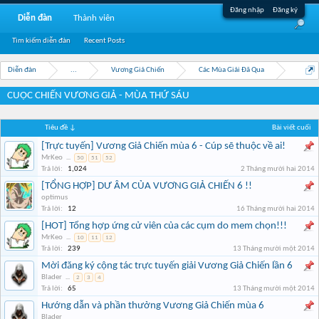
Đăng nhập
Đăng ký
Diễn đàn
Thành viên
Tìm kiếm diễn đàn
Recent Posts
Diễn đàn
...
Vương Giả Chiến
Các Mùa Giải Đã Qua
CUỘC CHIẾN VƯƠNG GIẢ - MÙA THỨ SÁU
Tiêu đề ↓
Bài viết cuối
[Trực tuyến] Vương Giả Chiến mùa 6 - Cúp sẽ thuộc về ai!
MrKeo
...
50
51
52
Trả lời:
1,024
2 Tháng mười hai 2014
[TỔNG HỢP] DƯ ÂM CỦA VƯƠNG GIẢ CHIẾN 6 !!
optimus
Trả lời:
12
16 Tháng mười hai 2014
[HOT] Tổng hợp ứng cử viên của các cụm do mem chọn!!!
MrKeo
...
10
11
12
Trả lời:
239
13 Tháng mười một 2014
Mời đăng ký cộng tác trực tuyến giải Vương Giả Chiến lần 6
Blader
...
2
3
4
Trả lời:
65
13 Tháng mười một 2014
Hướng dẫn và phần thưởng Vương Giả Chiến mùa 6
Blader