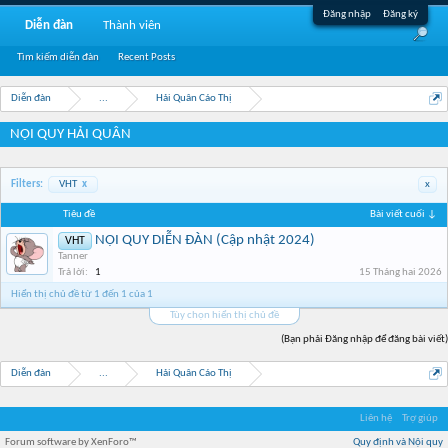
Đăng nhập
Đăng ký
Diễn đàn
Thành viên
Tìm kiếm diễn đàn
Recent Posts
Diễn đàn
...
Hải Quân Cáo Thị
NỘI QUY HẢI QUÂN
Filters:
VHT
x
x
Tiêu đề
Bài viết cuối ↓
NỘI QUY DIỄN ĐÀN (Cập nhật 2024)
VHT
Tanner
Trả lời:
1
15 Tháng hai 2026
Hiển thị chủ đề từ 1 đến 1 của 1
Tùy chọn hiển thị chủ đề
(Bạn phải Đăng nhập để đăng bài viết)
Diễn đàn
...
Hải Quân Cáo Thị
Liên hệ
Trợ giúp
Forum software by XenForo™
Quy định và Nội quy