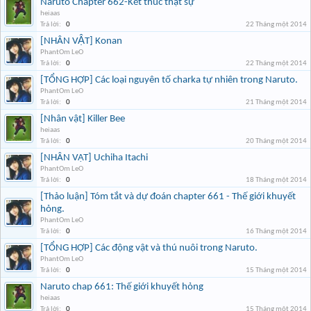
Naruto Chapter 662-Kết thúc thật sự
heiaas
Trả lời:
0
22 Tháng một 2014
[NHÂN VẬT] Konan
PhantOm LeO
Trả lời:
0
22 Tháng một 2014
[TỔNG HỢP] Các loại nguyên tố charka tự nhiên trong Naruto.
PhantOm LeO
Trả lời:
0
21 Tháng một 2014
[Nhân vật] Killer Bee
heiaas
Trả lời:
0
20 Tháng một 2014
[NHÂN VẬT] Uchiha Itachi
PhantOm LeO
Trả lời:
0
18 Tháng một 2014
[Thảo luận] Tóm tắt và dự đoán chapter 661 - Thế giới khuyết
hỏng.
PhantOm LeO
Trả lời:
0
16 Tháng một 2014
[TỔNG HỢP] Các động vật và thú nuôi trong Naruto.
PhantOm LeO
Trả lời:
0
15 Tháng một 2014
Naruto chap 661: Thế giới khuyết hỏng
heiaas
Trả lời:
0
15 Tháng một 2014