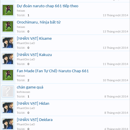
Dự đoán naruto chap 661 tiếp theo
heiaas
Trả lời:
1
13 Tháng một 2014
Orochimaru, Ninja bất tử
heiaas
Trả lời:
0
13 Tháng một 2014
[NHÂN VẬT] Kisame
PhantOm LeO
Trả lời:
0
13 Tháng một 2014
[NHÂN VẬT] Kakuzu
PhantOm LeO
Trả lời:
0
11 Tháng một 2014
Fan Made (Fan Tự Chế)-Naruto Chap 661
heiaas
Trả lời:
2
10 Tháng một 2014
chán game quá
kohieusao
Trả lời:
1
8 Tháng một 2014
[NHÂN VẬT] Hidan
PhantOm LeO
Trả lời:
0
8 Tháng một 2014
[NHÂN VẬT] Deidara
PhantOm LeO
Trả lời:
0
6 Tháng một 2014