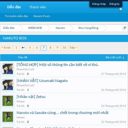
Đăng nhập
Đăng ký
Diễn đàn
Thành viên
Tìm kiếm diễn đàn
Recent Posts
Diễn đàn
WEBGAME
Naruto
Khu Cộng Đồng
NARUTO BOX
< Trước
1
←
5
6
7
8
9
10
Tiếp >
Tiêu đề
Bài viết cuối ↓
[TỔNG HỢP] Một số thông tin cần biết về vĩ thú.
PhantOm LeO
Trả lời:
0
27 Tháng một 2014
[NHÂN VẬT] Uzumaki Nagato
PhantOm LeO
Trả lời:
1
26 Tháng một 2014
[Nhân vật] Zetsu
heiaas
Trả lời:
0
26 Tháng một 2014
Naruto và Sasuke cùng... chết trong chương mới nhất
heiaas
Trả lời:
0
22 Tháng một 2014