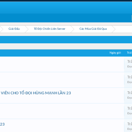
Giải Đấu
Tổ Đội Chiến Liên Server
Các Mùa Giải Đã Qua
Ngày gửi
Trả
Trả
Đọc
Trả
Đọc
Trả
 VIÊN CHO TỔ ĐỘI HÙNG MẠNH LẦN 23
Đọc
Trả
Đọc
Trả
 23
Đọc