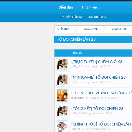
Diễn đàn
Thành viên
Tìm kiếm diễn đàn
Recent Posts
Diễn đàn
WEBGAME
Vua Hải Tặc
TỔ ĐỘI CHIẾN LẦN 23
Tiêu đề
[TRỰC TUYẾN] CHÉM GIÓ X3
J-Fla
,
2 Tháng mười một 2017
[MINIGAME] TỔ ĐỘI CHIẾN 23
J-Fla
,
5 Tháng mười một 2017
[THÔNG TIN] VỀ MỘT SỐ ỨNG CỬ
kissyou90
,
6 Tháng mười một 2017
[TỔNG KẾT] TỔ ĐỘI CHIẾN 23
J-Fla
,
11 Tháng mười một 2017
[CHÍNH THỨC] TỔ ĐỘI CHIẾN LẦN
Tanner
,
1 Tháng mười một 2017