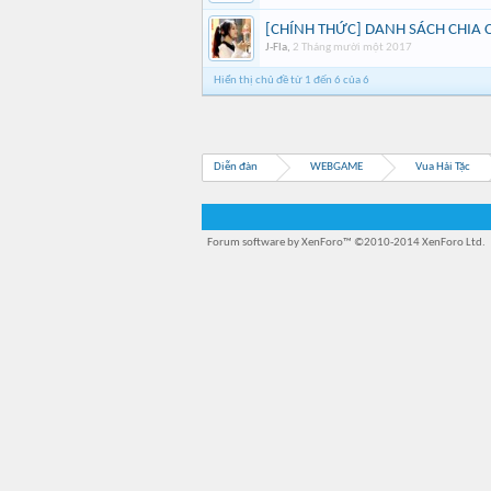
[CHÍNH THỨC] DANH SÁCH CHIA 
J-Fla
,
2 Tháng mười một 2017
Hiển thị chủ đề từ 1 đến 6 của 6
Diễn đàn
WEBGAME
Vua Hải Tặc
Forum software by XenForo™
©2010-2014 XenForo Ltd.