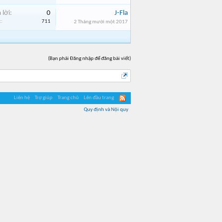
 lời:
0
J-Fla
:
711
2 Tháng mười một 2017
(Bạn phải Đăng nhập để đăng bài viết)
Liên hệ
Trợ giúp
Trang chủ
Lên đầu trang
Quy định và Nội quy