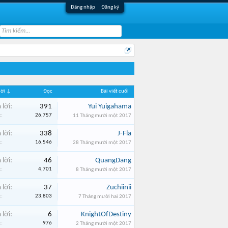
Đăng nhập
Đăng ký
 lời ↓
Đọc
Bài viết cuối
 lời:
391
Yui Yuigahama
:
26,757
11 Tháng mười một 2017
 lời:
338
J-Fla
:
16,546
28 Tháng mười một 2017
 lời:
46
QuangDang
:
4,701
8 Tháng mười một 2017
 lời:
37
Zuchiinii
:
23,803
7 Tháng mười hai 2017
 lời:
6
KnightOfDestiny
:
976
2 Tháng mười một 2017