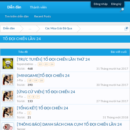
Đăng nhập
Đăng ký
Diễn đàn
Thành viên
Tìm kiếm diễn đàn
Recent Posts
Diễn đàn
...
Các Mùa Giải Đã Qua
TỔ ĐỘI CHIẾN LẦN 24
Tiêu đề
Bài viết cuối
[TRỰC TUYẾN] TỔ ĐỘI CHIẾN LẦN THỨ 24
Expendables
...
22
23
24
Trả lời:
468
31 Tháng mười hai 2017
[MINIGAME]TỔ ĐỘI CHIẾN 24
J-Fla
...
18
19
20
Trả lời:
390
30 Tháng mười hai 2017
[ỨNG CỬ VIÊN] TỔ ĐỘI CHIẾN 24
J-Fla
...
5
6
7
Trả lời:
133
27 Tháng mười hai 2017
[TỔNG KẾT] TỔ ĐỘI CHIẾN 24
J-Fla
...
2
Trả lời:
21
31 Tháng một 2018
[THÔNG BÁO] DANH SÁCH CHIA CỤM TỔ ĐỘI CHIẾN LẦN 24
Tanner