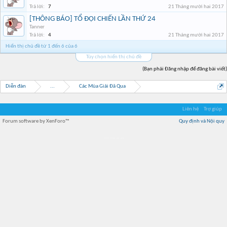
Trả lời:
7
21 Tháng mười hai 2017
[THÔNG BÁO] TỔ ĐỘI CHIẾN LẦN THỨ 24
Tanner
Trả lời:
4
21 Tháng mười hai 2017
Hiển thị chủ đề từ 1 đến 6 của 6
Tùy chọn hiển thị chủ đề
(Bạn phải Đăng nhập để đăng bài viết)
Diễn đàn
...
Các Mùa Giải Đã Qua
Liên hệ
Trợ giúp
Forum software by XenForo™
Quy định và Nội quy
Địa điểm món ngon
Địa điểm nhà hàng
Quán cafe kem
Trung tâm mua sắm