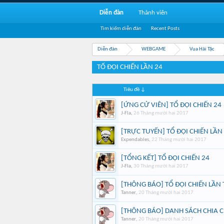
Diễn đàn
Thành viên
Tìm kiếm diễn đàn
Recent Posts
Diễn đàn
WEBGAME
Vua Hải Tặc
TỔ ĐỘI CHIẾN LẦN 24
Tiêu đề ↓
[ỨNG CỬ VIÊN] TỔ ĐỘI CHIẾN 24
J-Fla
,
26 Tháng mười hai 2017
[TRỰC TUYẾN] TỔ ĐỘI CHIẾN LẦN
Expendables
,
22 Tháng mười hai 2017
[TỔNG KẾT] TỔ ĐỘI CHIẾN 24
J-Fla
,
30 Tháng mười hai 2017
[THÔNG BÁO] TỔ ĐỘI CHIẾN LẦN
Tanner
,
20 Tháng mười hai 2017
[THÔNG BÁO] DANH SÁCH CHIA C
Tanner
,
20 Tháng mười hai 2017