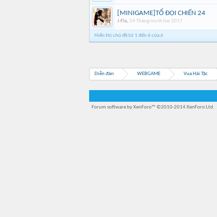
[MINIGAME]TỔ ĐỘI CHIẾN 24
J-Fla
,
24 Tháng mười hai 2017
Hiển thị chủ đề từ 1 đến 6 của 6
Diễn đàn
WEBGAME
Vua Hải Tặc
Forum software by XenForo™
©2010-2014 XenForo Ltd.