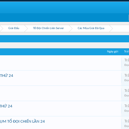
Giải Đấu
Tổ Đội Chiến Liên Server
Các Mùa Giải Đã Qua
Ngày gửi
Trả 
Trả
Đọc
Trả
 THỨ 24
Đọc
Trả
Đọc
Trả
 THỨ 24
Đọc
Trả
ỤM TỔ ĐỘI CHIẾN LẦN 24
Đọc