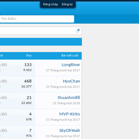
Đăng nhập
Đăng ký
lời
Đọc
Bài viết cuối
 lời:
133
LongRiver
:
9,452
27 Tháng mười hai 2017
 lời:
468
HyoChan
:
26,377
31 Tháng mười hai 2017
 lời:
21
thuanhm88
:
22,602
31 Tháng một 2018
 lời:
4
MVP-Kirito
:
678
21 Tháng mười hai 2017
 lời:
7
SkyOhYeah
:
976
21 Tháng mười hai 2017