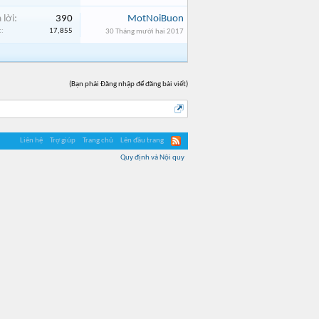
 lời:
390
MotNoiBuon
:
17,855
30 Tháng mười hai 2017
(Bạn phải Đăng nhập để đăng bài viết)
Liên hệ
Trợ giúp
Trang chủ
Lên đầu trang
Quy định và Nội quy