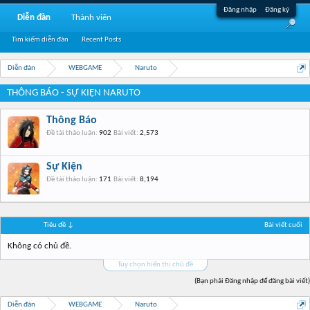
Đăng nhập
Đăng ký
Diễn đàn
Thành viên
Tìm kiếm diễn đàn
Recent Posts
Diễn đàn
WEBGAME
Naruto
THÔNG BÁO - SỰ KIỆN NARUTO
Thông Báo
Đề tài thảo luận:
902
Bài viết:
2,573
Sự Kiện
Đề tài thảo luận:
171
Bài viết:
8,194
Tiêu đề ↓
Bài viết cuối
Không có chủ đề.
Tùy chọn hiển thị chủ đề
(Bạn phải Đăng nhập để đăng bài viết)
Diễn đàn
WEBGAME
Naruto