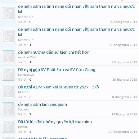
đê nghị adm ra tính năng đổi nhân vật nam thành nư va ngược
lại
hunter087
Trả lời:
0
30 Tháng chín 2014
đê nghị adm ra tính năng đổi nhân vật nam thành nư va ngược
lại
hunter087
Trả lời:
1
8 Tháng mười 2014
đề nghị hướng dẩn sự kiện chi tiết hơn
namtran260
Trả lời:
1
2 Tháng chín 2013
Đề nghị gộp SV Phật Sơn và SV Cửu Giang
Longgaktvn
Trả lời:
0
15 Tháng tư 2015
Đề nghị ADM xem xét lại even từ 29/7 - 5/8
Mrcoto
Trả lời:
3
8 Tháng tám 2014
đề nghị adm làm việc giùm
SexLove
Trả lời:
7
19 Tháng hai 2015
Đã tới lúc đòi những quyền lợi của mình
gashok
Trả lời:
3
13 Tháng mười 2014