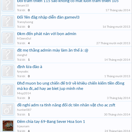
Đổi trảm thiên 115 sao không có mất luôn trảm thiên 105
lenam10
Trả lời:
0
17 Tháng sáu 2014
Đổi Tên đăg nhập diễn đàn gamevl3
Transyluong
Trả lời:
0
16 Tháng mười 2013
Đkm đến phát nản với bọn admin
frOzens0ul
Trả lời:
4
27 Tháng mười một 2013
địt mẹ thằng admin mày làm ăn thế à :@
danghd
Trả lời:
1
14 Tháng một 2014
định lừa đảo à
fyxyxabc
Trả lời:
0
1 Tháng mười 2013
Đhđ muon bo ung chiến để trở về khiêu chiến kiếm tiền đồng
mà ko đc,ad hay ae biet jup minh nhe
Mrqz2014
Trả lời:
3
3 Tháng bảy 2014
đề nghi adm ra tính năng đổi dc tên nhân vật cho ac zsft
hunter087
Trả lời:
1
30 Tháng chín 2014
Đêm chia tay 69-Bang Sever Hoa Son 1
trjeunam
Trả lời:
6
24 Tháng tám 2014