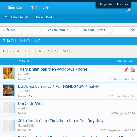
Đăng nhập
Đăng ký
Diễn đàn
Thành viên
Tìm kiếm diễn đàn
Recent Posts
Diễn đàn
...
Võ Lâm Mobile
Đại Sảnh Đường
THẢO LUẬN CHUNG
1
2
3
4
5
6
→
26
Tiếp >
Tiêu đề ↓
Bài viết cuối
Thêm phiên bản trên Windows Phone
xaque36
Trả lời:
1
11 Tháng một 2016
Được giá bán ngay.NV:grNSHD34.SV:NgaMy
nshd3491
Trả lời:
17
16 Tháng hai 2015
Đổi Code WC
KemSiro
Trả lời:
1
16 Tháng bảy 2014
đổi trảm thiên ở đâu admin tìm mãi chẳng thấy
Hoang8668
Trả lời:
2
30 Tháng mười một 2014