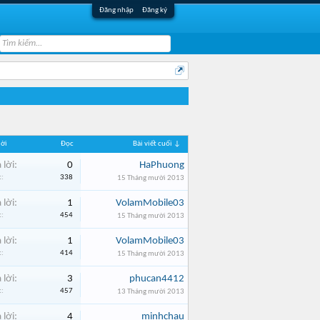
Đăng nhập
Đăng ký
lời
Đọc
Bài viết cuối ↓
 lời:
0
HaPhuong
:
338
15 Tháng mười 2013
 lời:
1
VolamMobile03
:
454
15 Tháng mười 2013
 lời:
1
VolamMobile03
:
414
15 Tháng mười 2013
 lời:
3
phucan4412
:
457
13 Tháng mười 2013
 lời:
4
minhchau