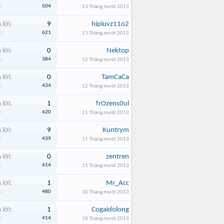
:
504
13 Tháng mười 2013
 lời:
9
hipluvz11o2
:
621
13 Tháng mười 2013
 lời:
0
Nektop
:
384
12 Tháng mười 2013
 lời:
0
TamCaCa
:
434
12 Tháng mười 2013
 lời:
1
frOzens0ul
:
420
11 Tháng mười 2013
 lời:
9
Kuntrym
:
439
11 Tháng mười 2013
 lời:
0
zentren
:
414
11 Tháng mười 2013
 lời:
1
Mr_Acc
:
480
10 Tháng mười 2013
 lời:
1
Cogaidolong
:
414
10 Tháng mười 2013