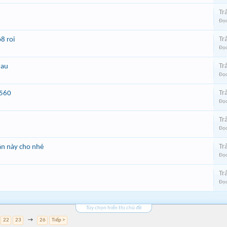
Trả
Đọc
Trả
8 roi
Đọc
Trả
dau
Đọc
Trả
 560
Đọc
Trả
Đọc
Trả
lần này cho nhé
Đọc
Trả
Đọc
Tùy chọn hiển thị chủ đề
22
23
→
26
Tiếp >