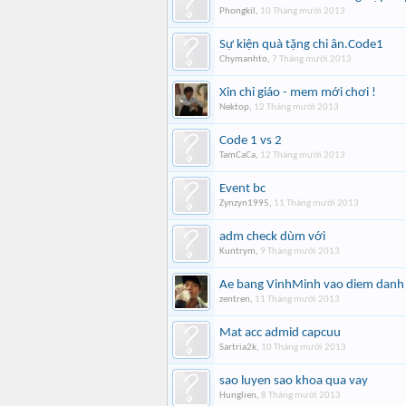
Phongkil
,
10 Tháng mười 2013
Sự kiện quà tặng chi ân.Code1
Chymanhto
,
7 Tháng mười 2013
Xin chỉ giáo - mem mới chơi !
Nektop
,
12 Tháng mười 2013
Code 1 vs 2
TamCaCa
,
12 Tháng mười 2013
Event bc
Zynzyn1995
,
11 Tháng mười 2013
adm check dùm với
Kuntrym
,
9 Tháng mười 2013
Ae bang VinhMinh vao diem danh 
zentren
,
11 Tháng mười 2013
Mat acc admid capcuu
Sartria2k
,
10 Tháng mười 2013
sao luyen sao khoa qua vay
Hunglien
,
8 Tháng mười 2013