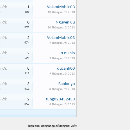
 lời:
1
VolamMobile03
:
408
10 Tháng mười 2013
 lời:
0
Nguyenluu
:
391
10 Tháng mười 2013
 lời:
2
VolamMobile03
:
474
9 Tháng mười 2013
 lời:
2
rEnObin
:
525
9 Tháng mười 2013
 lời:
8
ducanh00
:
512
9 Tháng mười 2013
 lời:
3
Baolongo
:
411
8 Tháng mười 2013
 lời:
2
tung023452433
:
357
8 Tháng mười 2013
(Bạn phải Đăng nhập để đăng bài viết)