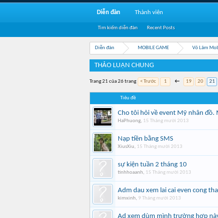
Diễn đàn
Thành viên
Tìm kiếm diễn đàn
Recent Posts
Diễn đàn
MOBILE GAME
Võ Lâm Mob
THẢO LUẬN CHUNG
Trang 21 của 26 trang
< Trước
1
←
19
20
21
Tiêu đề
Cho tôi hỏi về event Mỹ nhân đồ.
HaPhuong
,
15 Tháng mười 2013
Nạp tiền bằng SMS
XiusXiu
,
15 Tháng mười 2013
sự kiện tuần 2 tháng 10
tinhhoaanh
,
15 Tháng mười 2013
Adm dau xem lai cai even cong tha
kimxinh
,
9 Tháng mười 2013
Ad xem dùm mình trường hợp nà