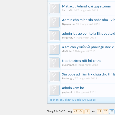
Mât acc . Admid giai quyet gium
Sartria2k
,
10 Tháng mười 2013
Admin cho minh xin code nha . Vip
Nguyenluu
,
10 Tháng mười 2013
admin lua ae bon toi a Bigupdate 
mrquyet
,
9 Tháng mười 2013
a em cho ý kiến về phái ngũ độc lc
rEnObin
,
8 Tháng mười 2013
trao thưởng nốt hổ chưa
ducanh00
,
8 Tháng mười 2013
Xin code ad .lầm trk chưa cho thì 
Baolongo
,
7 Tháng mười 2013
admin xem ho
pkphupk
,
7 Tháng mười 2013
Hiển thị chủ đề từ 401 đến 420 của 516
Trang 21 của 26 trang
< Trước
1
←
19
20
21