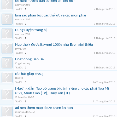
đề nghị hướng dẩn sự kiện chi tiết hơn
namtran260
Trả lời:
1
2 Tháng chín 2013
làm sao phân biệt các thế lực và các môn phái
namtran260
Trả lời:
2
2 Tháng chín 2013
Dung Luyện trang bị
namtran260
Trả lời:
2
2 Tháng chín 2013
Nạp thẻ k được ltawngj 100% như Even giới thiệu
Imy1790
Trả lời:
2
1 Tháng chín 2013
Hoat dong Dap De
Cogaidolong
Trả lời:
6
1 Tháng chín 2013
các bác giúp e vs ạ
Drakill
Trả lời:
3
26 Tháng tám 2013
[Hướng dẫn] Tạo bộ trang bị dành riêng cho các phái Nga Mi
(CP), Minh Giáo (TP), Thúy Yên (TL)
VolamMobile03
Trả lời:
3
21 Tháng tám 2013
ad nen them map de ze luyen kn hon
minhsaudoi5555
Trả lời:
2
21 Tháng tám 2013