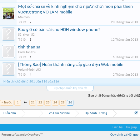
Một số chia sẻ về kinh nghiệm cho người chơi môn phái thiên
vương trong VÕ LÂM mobile
Maimeo
Trả lời:
2
20 Tháng tám 2013
Bao giờ có bản cài cho HDH window phone?
S2_river_S2
Trả lời:
3
12 Tháng tám 2013
tinh than sa
Code tan thu
Trả lời:
1
6 Tháng tám 2013
[Thông Báo] Hoàn thành nâng cấp giao diện Web mobile
VolamMobile03
Trả lời:
4
2 Tháng tám 2013
Hiển thị chủ đề từ 501 đến 516 của 516
Tùy chọn hiển thị chủ đề
(Bạn phải Đăng nhập để đăng bài viết)
< Trước
1
←
21
22
23
24
25
26
Diễn đàn
...
Võ Lâm Mobile
Đại Sảnh Đường
Liên hệ
Trợ giúp
Forum software by XenForo™
Quy định và Nội quy