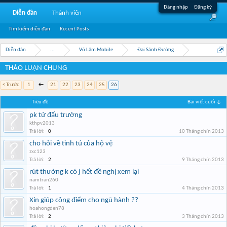
Đăng nhập
Đăng ký
Diễn đàn
Thành viên
Tìm kiếm diễn đàn
Recent Posts
Diễn đàn
...
Võ Lâm Mobile
Đại Sảnh Đường
THẢO LUẬN CHUNG
< Trước
1
←
21
22
23
24
25
26
Tiêu đề
Bài viết cuối ↓
pk tử đấu trường
kthpv2013
Trả lời:
0
10 Tháng chín 2013
cho hỏi về tinh tú của hộ vệ
zxc123
Trả lời:
2
9 Tháng chín 2013
rút thưởng k có j hết đề nghị xem lại
namtran260
Trả lời:
1
4 Tháng chín 2013
Xin giúp cộng điểm cho ngũ hành ??
hoahongden78
Trả lời:
2
3 Tháng chín 2013