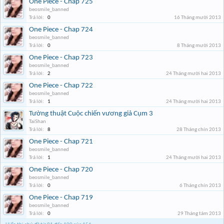
One Piece - Chap 725
beosmile_banned
Trả lời:
0
16 Tháng mười 2013
One Piece - Chap 724
beosmile_banned
Trả lời:
0
8 Tháng mười 2013
One Piece - Chap 723
beosmile_banned
Trả lời:
2
24 Tháng mười hai 2013
One Piece - Chap 722
beosmile_banned
Trả lời:
1
24 Tháng mười hai 2013
Tường thuật Cuộc chiến vương giả Cụm 3
TaiShan
Trả lời:
8
28 Tháng chín 2013
One Piece - Chap 721
beosmile_banned
Trả lời:
1
24 Tháng mười hai 2013
One Piece - Chap 720
beosmile_banned
Trả lời:
0
6 Tháng chín 2013
One Piece - Chap 719
beosmile_banned
Trả lời:
0
29 Tháng tám 2013