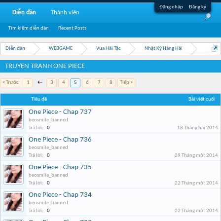
Đăng nhập
Đăng ký
Diễn đàn
Thành viên
Tìm kiếm diễn đàn
Recent Posts
Diễn đàn
WEBGAME
Vua Hải Tặc
Nhật Ký Hàng Hải
TRUYỆN TRANH ONE PIECE
< Trước
1
←
3
4
5
6
7
8
Tiếp >
Tiêu đề
Bài viết cuối
One Piece - Chap 737
beosmile_banned
Trả lời:
0
18 Tháng hai 2014
One Piece - Chap 736
beosmile_banned
Trả lời:
0
29 Tháng một 2014
One Piece - Chap 735
beosmile_banned
Trả lời:
0
22 Tháng một 2014
One Piece - Chap 734
beosmile_banned
Trả lời:
0
22 Tháng một 2014