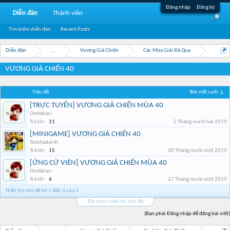
Đăng nhập
Đăng ký
Diễn đàn
Thành viên
Tìm kiếm diễn đàn
Recent Posts
Diễn đàn
...
Vương Giả Chiến
Các Mùa Giải Đã Qua
VƯƠNG GIẢ CHIẾN 40
Tiêu đề
Bài viết cuối ↓
[TRỰC TUYẾN] VƯƠNG GIẢ CHIẾN MÙA 40
OreYahari
Trả lời:
11
5 Tháng mười hai 2019
[MINIGAME] VƯƠNG GIẢ CHIẾN 40
TomAadarsh
Trả lời:
15
30 Tháng mười một 2019
[ỨNG CỬ VIÊN] VƯƠNG GIẢ CHIẾN MÙA 40
OreYahari
Trả lời:
6
27 Tháng mười một 2019
Hiển thị chủ đề từ 1 đến 3 của 3
Tùy chọn hiển thị chủ đề
(Bạn phải Đăng nhập để đăng bài viết)