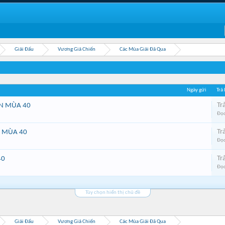
Giải Đấu
Vương Giả Chiến
Các Mùa Giải Đã Qua
Ngày gửi
Trả
Trả
ẾN MÙA 40
Đọc
Trả
N MÙA 40
Đọc
Trả
40
Đọc
Tùy chọn hiển thị chủ đề
Giải Đấu
Vương Giả Chiến
Các Mùa Giải Đã Qua