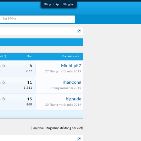
Đăng nhập
Đăng ký
 lời ↑
Đọc
Bài viết cuối
 lời:
6
Minhhp87
:
877
27 Tháng mười một 2019
 lời:
11
ThanCong
:
1,211
5 Tháng mười hai 2019
 lời:
15
bignude
:
860
30 Tháng mười một 2019
(Bạn phải Đăng nhập để đăng bài viết)