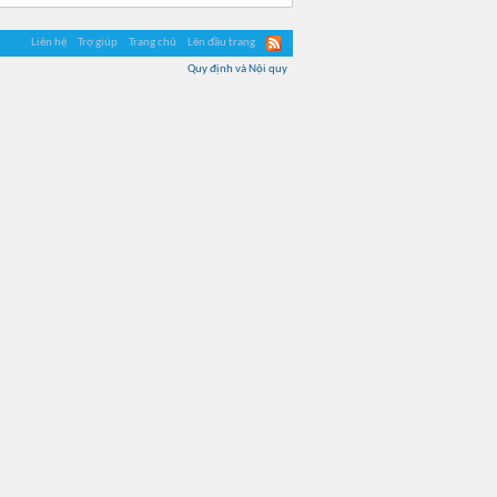
Liên hệ
Trợ giúp
Trang chủ
Lên đầu trang
Quy định và Nội quy