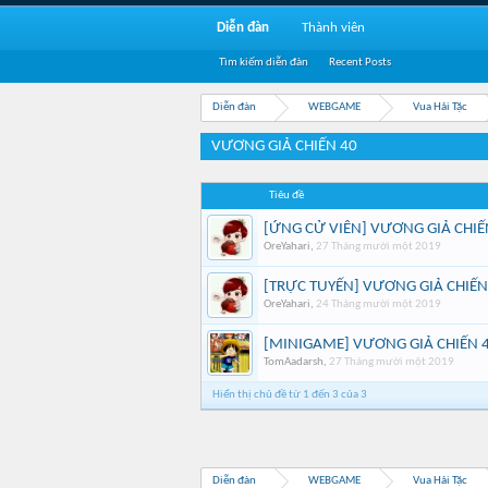
Diễn đàn
Thành viên
Tìm kiếm diễn đàn
Recent Posts
Diễn đàn
WEBGAME
Vua Hải Tặc
VƯƠNG GIẢ CHIẾN 40
Tiêu đề
[ỨNG CỬ VIÊN] VƯƠNG GIẢ CHI
OreYahari
,
27 Tháng mười một 2019
[TRỰC TUYẾN] VƯƠNG GIẢ CHIẾ
OreYahari
,
24 Tháng mười một 2019
[MINIGAME] VƯƠNG GIẢ CHIẾN 
TomAadarsh
,
27 Tháng mười một 2019
Hiển thị chủ đề từ 1 đến 3 của 3
Diễn đàn
WEBGAME
Vua Hải Tặc