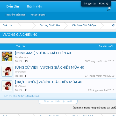
Đăng nhập
Đăng ký
Diễn đàn
Thành viên
Tìm kiếm diễn đàn
Recent Posts
Diễn đàn
...
Vương Giả Chiến
Các Mùa Giải Đã Qua
VƯƠNG GIẢ CHIẾN 40
Tiêu đề
Bài viết cuối
[MINIGAME] VƯƠNG GIẢ CHIẾN 40
TomAadarsh
Trả lời:
15
30 Tháng mười một 2019
[ỨNG CỬ VIÊN] VƯƠNG GIẢ CHIẾN MÙA 40
OreYahari
Trả lời:
6
27 Tháng mười một 2019
[TRỰC TUYẾN] VƯƠNG GIẢ CHIẾN MÙA 40
OreYahari
Trả lời:
11
5 Tháng mười hai 2019
Hiển thị chủ đề từ 1 đến 3 của 3
Tùy chọn hiển thị chủ đề
(Bạn phải Đăng nhập để đăng bài viết)