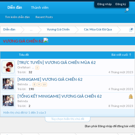
Đăng nhập
Đăng ký
Diễn đàn
Thành viên
Tìm kiếm diễn đàn
Recent Posts
Diễn đàn
...
Vương Giả Chiến
Các Mùa Giải Đã Qua
VƯƠNG GIẢ CHIẾN 62
Tiêu đề
Bài viết cuối ↑
[TRỰC TUYẾN] VƯƠNG GIẢ CHIẾN MÙA 62
OreYahari
...
2
Trả lời:
32
4 Tháng một 2023
[MINIGAME] VƯƠNG GIẢ CHIẾN 62
Belinda
...
8
9
10
Trả lời:
190
4 Tháng một 2023
[TỔNG KẾT MINIGAME] VƯƠNG GIẢ CHIẾN 62
Belinda
Trả lời:
2
8 Tháng một 2023
Hiển thị chủ đề từ 1 đến 3 của 3
Tùy chọn hiển thị chủ đề
(Bạn phải Đăng nhập để đăng bài viết)