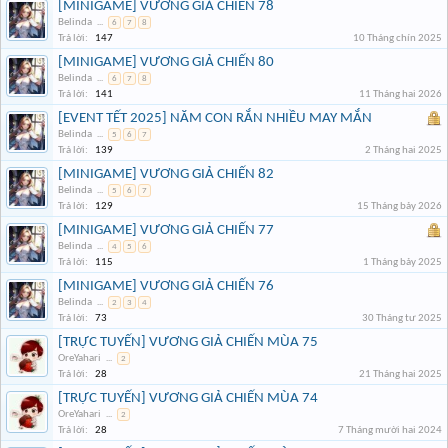
[MINIGAME] VƯƠNG GIẢ CHIẾN 78
Belinda
...
6
7
8
Trả lời:
147
10 Tháng chín 2025
[MINIGAME] VƯƠNG GIẢ CHIẾN 80
Belinda
...
6
7
8
Trả lời:
141
11 Tháng hai 2026
[EVENT TẾT 2025] NĂM CON RẮN NHIỀU MAY MẮN
Belinda
...
5
6
7
Trả lời:
139
2 Tháng hai 2025
[MINIGAME] VƯƠNG GIẢ CHIẾN 82
Belinda
...
5
6
7
Trả lời:
129
15 Tháng bảy 2026
[MINIGAME] VƯƠNG GIẢ CHIẾN 77
Belinda
...
4
5
6
Trả lời:
115
1 Tháng bảy 2025
[MINIGAME] VƯƠNG GIẢ CHIẾN 76
Belinda
...
2
3
4
Trả lời:
73
30 Tháng tư 2025
[TRỰC TUYẾN] VƯƠNG GIẢ CHIẾN MÙA 75
OreYahari
...
2
Trả lời:
28
21 Tháng hai 2025
[TRỰC TUYẾN] VƯƠNG GIẢ CHIẾN MÙA 74
OreYahari
...
2
Trả lời:
28
7 Tháng mười hai 2024