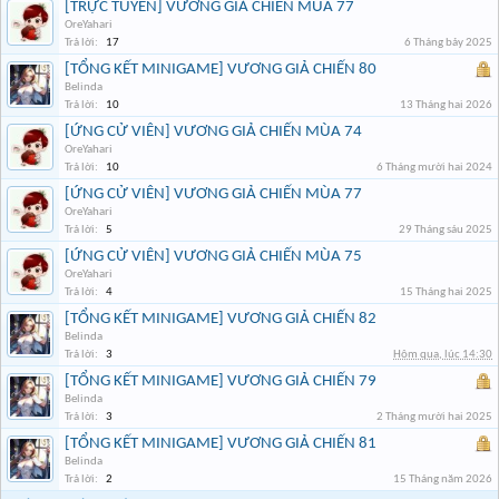
[TRỰC TUYẾN] VƯƠNG GIẢ CHIẾN MÙA 77
OreYahari
Trả lời:
17
6 Tháng bảy 2025
[TỔNG KẾT MINIGAME] VƯƠNG GIẢ CHIẾN 80
Belinda
Trả lời:
10
13 Tháng hai 2026
[ỨNG CỬ VIÊN] VƯƠNG GIẢ CHIẾN MÙA 74
OreYahari
Trả lời:
10
6 Tháng mười hai 2024
[ỨNG CỬ VIÊN] VƯƠNG GIẢ CHIẾN MÙA 77
OreYahari
Trả lời:
5
29 Tháng sáu 2025
[ỨNG CỬ VIÊN] VƯƠNG GIẢ CHIẾN MÙA 75
OreYahari
Trả lời:
4
15 Tháng hai 2025
[TỔNG KẾT MINIGAME] VƯƠNG GIẢ CHIẾN 82
Belinda
Trả lời:
3
Hôm qua, lúc 14:30
[TỔNG KẾT MINIGAME] VƯƠNG GIẢ CHIẾN 79
Belinda
Trả lời:
3
2 Tháng mười hai 2025
[TỔNG KẾT MINIGAME] VƯƠNG GIẢ CHIẾN 81
Belinda
Trả lời:
2
15 Tháng năm 2026