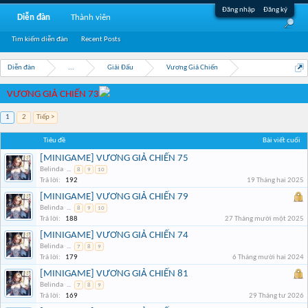
Đăng nhập
Đăng ký
Diễn đàn
Thành viên
Tìm kiếm diễn đàn
Recent Posts
Diễn đàn
...
Giải Đấu
Vương Giả Chiến
VƯƠNG GIẢ CHIẾN 73
1
2
Tiếp >
Tiêu đề
Bài viết cuối
[MINIGAME] VƯƠNG GIẢ CHIẾN 75
Belinda
...
8
9
10
Trả lời:
192
19 Tháng hai 2025
[MINIGAME] VƯƠNG GIẢ CHIẾN 79
Belinda
...
8
9
10
Trả lời:
188
27 Tháng mười một 2025
[MINIGAME] VƯƠNG GIẢ CHIẾN 74
Belinda
...
7
8
9
Trả lời:
179
6 Tháng mười hai 2024
[MINIGAME] VƯƠNG GIẢ CHIẾN 81
Belinda
...
7
8
9
Trả lời:
169
29 Tháng tư 2026