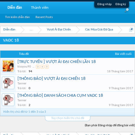
Đăng nhập
Đăng ký
Diễn đàn
Thành viên
Tìm kiếm diễn đàn
Recent Posts
Diễn đàn
...
Vượt Ải Đại Chiến
Các Mùa Giải Đã Qua
VAĐC 18
Tiêu đề
Bài viết cuối
[TRỰC TUYẾN ] VƯỢT ẢI ĐẠI CHIẾN LẦN 18
kissyou90
...
3
4
5
Trả lời:
94
18 Tháng tám 2017
[THÔNG BÁO] VƯỢT ẢI ĐẠI CHIẾN 18
Tanner
Trả lời:
0
9 Tháng tám 2017
[THÔNG BÁO] DANH SÁCH CHIA CỤM VADC 18
Tanner
Trả lời:
2
9 Tháng tám 2017
Hiển thị chủ đề từ 1 đến 3 của 3
Tùy chọn hiển thị chủ đề
(Bạn phải Đăng nhập để đăng bài viết)