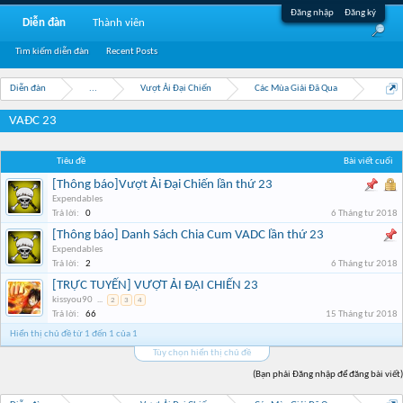
Đăng nhập
Đăng ký
Diễn đàn
Thành viên
Tìm kiếm diễn đàn
Recent Posts
Diễn đàn
...
Vượt Ải Đại Chiến
Các Mùa Giải Đã Qua
VAĐC 23
Tiêu đề
Bài viết cuối
[Thông báo]Vượt Ải Đại Chiến lần thứ 23
Expendables
Trả lời:
0
6 Tháng tư 2018
[Thông báo] Danh Sách Chia Cum VADC lần thứ 23
Expendables
Trả lời:
2
6 Tháng tư 2018
[TRỰC TUYẾN] VƯỢT ẢI ĐẠI CHIẾN 23
kissyou90
...
2
3
4
Trả lời:
66
15 Tháng tư 2018
Hiển thị chủ đề từ 1 đến 1 của 1
Tùy chọn hiển thị chủ đề
(Bạn phải Đăng nhập để đăng bài viết)