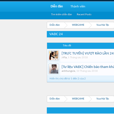
Diễn đàn
Thành viên
Tìm kiếm diễn đàn
Recent Posts
Diễn đàn
WEBGAME
Vua Hải Tặc
VAĐC 24
Tiêu đề
[TRỰC TUYẾN] VƯỢT RÀO LẦN 24
J-Fla
,
5 Tháng sáu 2018
[Tư liệu VAĐC] Chiến báo tham kh
anhhungvie
,
10 Tháng sáu 2018
Hiển thị chủ đề từ 1 đến 2 của 2
Diễn đàn
WEBGAME
Vua Hải Tặc