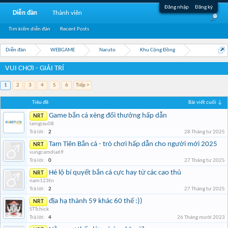
Đăng nhập
Đăng ký
Diễn đàn
Thành viên
Tìm kiếm diễn đàn
Recent Posts
Diễn đàn
WEBGAME
Naruto
Khu Cộng Đồng
VUI CHƠI - GIẢI TRÍ
1
2
3
4
5
6
Tiếp >
Tiêu đề
Bài viết cuối ↓
Game bắn cá xèng đổi thưởng hấp dẫn
NRT
lamgiau08
Trả lời:
2
28 Tháng tư 2025
Tam Tiên Bắn cá - trò chơi hấp dẫn cho người mới 2025
NRT
vungcamdia69
Trả lời:
0
27 Tháng tư 2025
Hé lộ bí quyết bắn cá cực hay từ các cao thủ
NRT
nam123tn
Trả lời:
2
27 Tháng tư 2025
địa hạ thành 59 khác 60 thế :))
NRT
STTchick
Trả lời:
4
26 Tháng mười 2023