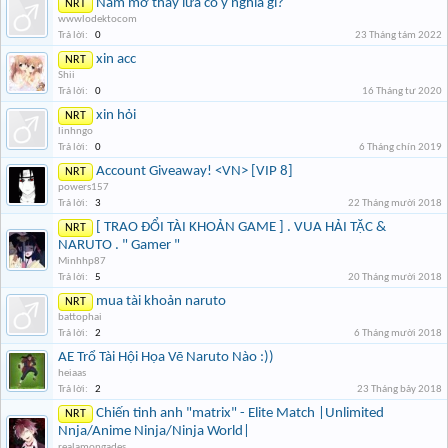
Nằm mơ thấy lửa có ý nghĩa gì?
NRT
wwwlodektocom
Trả lời:
0
23 Tháng tám 2022
xin acc
NRT
Shii
Trả lời:
0
16 Tháng tư 2020
xin hỏi
NRT
linhngo
Trả lời:
0
6 Tháng chín 2019
Account Giveaway! <VN> [VIP 8]
NRT
powers157
Trả lời:
3
22 Tháng mười 2018
[ TRAO ĐỔI TÀI KHOẢN GAME ] . VUA HẢI TẶC &
NRT
NARUTO . " Gamer "
Minhhp87
Trả lời:
5
20 Tháng mười 2018
mua tài khoản naruto
NRT
battophai
Trả lời:
2
6 Tháng mười 2018
AE Trổ Tài Hội Họa Vẽ Naruto Nào :))
heiaas
Trả lời:
2
23 Tháng bảy 2018
Chiến tinh anh "matrix" - Elite Match |Unlimited
NRT
Nnja/Anime Ninja/Ninja World|
realamongades