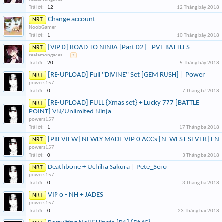
Trả lời:
12
12 Tháng bảy 2018
Change account
NRT
NoobGamer
Trả lời:
1
10 Tháng bảy 2018
{VIP 0} ROAD TO NINJA [Part 02] - PVE BATTLES
NRT
realamongades
...
2
Trả lời:
20
5 Tháng bảy 2018
[RE-UPLOAD] Full ''DIVINE'' Set [GEM RUSH] | Power
NRT
powers157
Trả lời:
0
7 Tháng tư 2018
[RE-UPLOAD] FULL {Xmas set} + Lucky 777 [BATTLE
NRT
POINT] VN/Unlimited Ninja
powers157
Trả lời:
1
17 Tháng ba 2018
[PREVIEW] NEWLY MADE VIP 0 ACCs [NEWEST SEVER] EN
NRT
powers157
Trả lời:
0
3 Tháng ba 2018
Deathbone + Uchiha Sakura | Pete_Sero
NRT
powers157
Trả lời:
0
3 Tháng ba 2018
VIP o - NH + JADES
NRT
powers157
Trả lời:
0
23 Tháng hai 2018