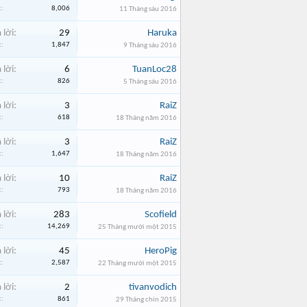
:
8,006
11 Tháng sáu 2016
 lời:
29
Haruka
:
1,847
9 Tháng sáu 2016
 lời:
6
TuanLoc28
:
826
5 Tháng sáu 2016
 lời:
3
RaiZ
:
618
18 Tháng năm 2016
 lời:
3
RaiZ
:
1,647
18 Tháng năm 2016
 lời:
10
RaiZ
:
793
18 Tháng năm 2016
 lời:
283
Scofield
:
14,269
25 Tháng mười một 2015
 lời:
45
HeroPig
:
2,587
22 Tháng mười một 2015
 lời:
2
tivanvodich
:
861
29 Tháng chín 2015