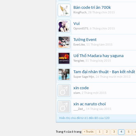
Bán code tri ân 700k
KingPuch
,
28 Tháng chín 2015
Vui
OpiontS75
,
6 Tháng chín 2015
Tướng Event
EverLike
,
11 Tháng tám 2015
Uể Thổ Madara hay yaguna
YangJee
,
31 Tháng bảy 2015
Tam đại nhãn thuật - Bạn kết nhất 
Super Sage Mjn
,
26 Tháng mười một 2013
xin code
xlam
,
2 Tháng một 2015
xin ac naruto choi
___Zed_
,
14 Tháng sáu 2015
Hiển thị chủ đề từ 61 đến 80 của 120
Trang 4 của 6 trang
< Trước
1
2
3
4
5