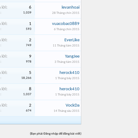
 lời:
6
levanhoai
:
1,039
28 Tháng chín 2015
 lời:
1
vuacobac0889
:
593
6 Tháng chín 2015
 lời:
2
EverLike
:
749
11 Tháng tám 2015
 lời:
9
YangJee
:
978
3 Tháng tám 2015
 lời:
5
herock410
:
18,266
1 Tháng bảy 2015
 lời:
8
herock410
:
1,037
1 Tháng bảy 2015
 lời:
2
VockDa
:
674
14 Tháng sáu 2015
(Bạn phải Đăng nhập để đăng bài viết)