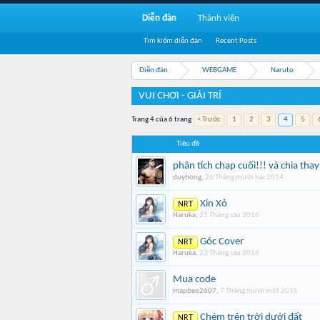
Diễn đàn
Thành viên
Tìm kiếm diễn đàn
Recent Posts
Diễn đàn
WEBGAME
Naruto
VUI CHƠI - GIẢI TRÍ
Trang 4 của 6 trang
< Trước
1
2
3
4
5
Tiêu đề
phân tích chap cuối!!! và chia tha
duyhong
,
26 Tháng mười hai 2014
Xin Xỏ
NRT
Haruka
,
21 Tháng sáu 2016
Góc Cover
NRT
Haruka
,
23 Tháng sáu 2016
Mua code
mapbeo2607
,
7 Tháng mười một 2015
Chém trên trời dưới đất
NRT