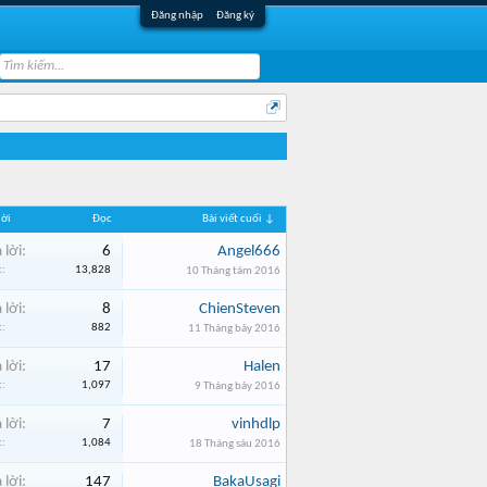
Đăng nhập
Đăng ký
lời
Đọc
Bài viết cuối ↓
 lời:
6
Angel666
:
13,828
10 Tháng tám 2016
 lời:
8
ChienSteven
:
882
11 Tháng bảy 2016
 lời:
17
Halen
:
1,097
9 Tháng bảy 2016
 lời:
7
vinhdlp
:
1,084
18 Tháng sáu 2016
 lời:
147
BakaUsagi