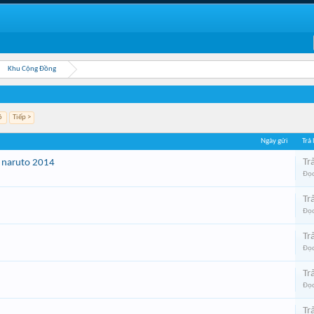
Khu Cộng Đồng
6
Tiếp >
Ngày gửi
Trả 
Trả
y naruto 2014
Đọc
Trả
Đọc
Trả
Đọc
Trả
Đọc
Trả