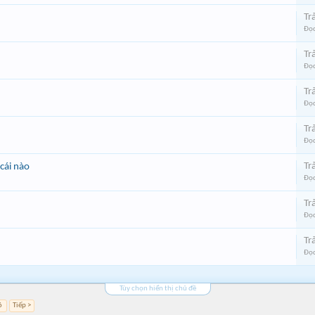
Trả
Đọc
Trả
Đọc
Trả
Đọc
Trả
Đọc
Trả
cái nào
Đọc
Trả
Đọc
Trả
Đọc
Tùy chọn hiển thị chủ đề
6
Tiếp >