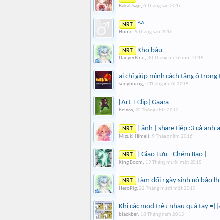
BakaUsagi
,
6 Tháng sáu 2016
^^
NRT
Hume
,
9 Tháng sáu 2016
Kho báu
NRT
DangerBind
,
30 Tháng mười một 2015
ai chỉ giúp mình cách tăng ô trong 
songhoang
,
4 Tháng mười 2015
[Art + Clip] Gaara
heiaas
,
22 Tháng chín 2013
[ ảnh ] share tiép :3 cả anh
NRT
Mizuki Himeji
,
9 Tháng năm 2016
[ Giao Lưu - Chém Bão ]
NRT
King Boom
,
19 Tháng mười một 2015
Làm đổi ngày sinh nó bảo l
NRT
HeroPig
,
22 Tháng mười một 2015
Khi các mod trêu nhau quá tay =]]
blackber
,
18 Tháng năm 2015