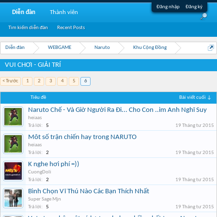
Đăng nhập
Đăng ký
Diễn đàn
Thành viên
Tìm kiếm diễn đàn
Recent Posts
Diễn đàn
WEBGAME
Naruto
Khu Cộng Đồng
VUI CHƠI - GIẢI TRÍ
< Trước
1
2
3
4
5
6
Tiêu đề
Bài viết cuối ↓
Naruto Chế - Và Giờ Người Ra Đi... Cho Con ..im Anh Nghĩ Suy
heiaas
Trả lời:
5
19 Tháng tư 2015
Môt số trận chiến hay trong NARUTO
heiaas
Trả lời:
2
19 Tháng tư 2015
K nghe hơi phí =))
CuongDoli
Trả lời:
2
19 Tháng tư 2015
Bình Chọn Vĩ Thú Nào Các Bạn Thích Nhất
Super Sage Mjn
Trả lời:
5
19 Tháng tư 2015