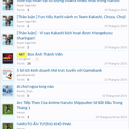
Vote top nhân vật có lượng chakra nhiều nhất trong Naruto
Super Sage Mjn
Trả lời:
3
19 Tháng tư 2015
[Thảo luận ] Fun Nếu Itachi oánh vs Team Kakashi, Choza, Choji
Super Sage Mjn
Trả lời:
2
19 Tháng tư 2015
[Thảo luận] - Vì sao Kakashi kích hoạt được Mangekyou
Sharingan!
Super Sage Mjn
Trả lời:
2
19 Tháng tư 2015
Box Ảnh Thành Viên
NRT
CuongDoli
...
2
Trả lời:
20
19 Tháng tư 2015
5 lợi ích kinh doanh thẻ trực tuyến với Gamebank
gamebankmkt
Trả lời:
0
13 Tháng tư 2015
Ai chơi ngọa long nào
KenNy_Tuan
Trả lời:
0
10 Tháng một 2015
Arc Tiếp Theo Của Anime Naruto Shippuden Sẽ Bắt Đầu Trong
Tháng 1
heiaas
Trả lời:
3
29 Tháng mười hai 2014
NARUTO ẤN TƯỢNG KHÓ PHAI
heiaas