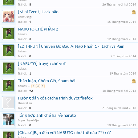
Trả lời:
8
26 Tháng mười hai 2014
[Mini Event] Hack não
BakaUsagi
Trả lời:
4
15 Tháng mười 2014
NARUTO CHẾ PHẦN 2
heiaas
Trả lời:
3
12 Tháng mười 2014
[EDIT4FUN] Chuyện Đó Đâu Ai Ngờ Phấn 1 - Itachi vs Pain
heiaas
Trả lời:
0
7 Tháng chín 2014
[NARUTO] truyện chế vol1
heiaas
Trả lời:
1
19 Tháng tám 2014
Thảo luận, Chém Gió, Spam bài
heiaas
...
3
4
5
Trả lời:
92
16 Tháng mười hai 2013
Hướng dẫn xóa cache trình duyệt firefox
HinaraFan
Trả lời:
0
6 Tháng mười một 2013
Tổng hợp ảnh chế hài về naruto
Super Sage Mjn
Trả lời:
0
10 Tháng mười 2013
[Chia sẻ]Bạn đến với NARUTO như thế nào ??????
heiaas