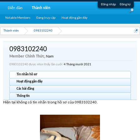
Đăng nhập
Đăng ký
Diễn đàn
Thành viên
Notable Members
Đang truy cập
Hoạt động gần đây
Thành viên
0983102240
0983102240
Member Chính Thức
, Nam
0983102240 được nhìn thấy lần cuối:
4 Tháng mười 2021
Tin nhắn hồ sơ
Hoạt động gần đây
Các bài đăng
Thông tin
Hiện tại không có tin nhắn trong hồ sơ của 0983102240.