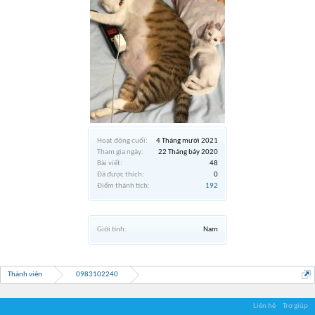
Hoạt động cuối:
4 Tháng mười 2021
Tham gia ngày:
22 Tháng bảy 2020
Bài viết:
48
Đã được thích:
0
Điểm thành tích:
192
Giới tính:
Nam
Thành viên
0983102240
Liên hệ
Trợ giúp