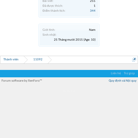
Bài viết:
255
Đã được thích:
1
Điểm thành tích:
344
Giới tính:
Nam
Sinh nhật:
25 Tháng mười 2015
(Age: 10)
Thành viên
11092
Liên hệ
Trợ giúp
Forum software by XenForo™
Quy định và Nội quy
Địa điểm món ngon
Địa điểm nhà hàng
Quán cafe kem
Trung tâm mua sắm