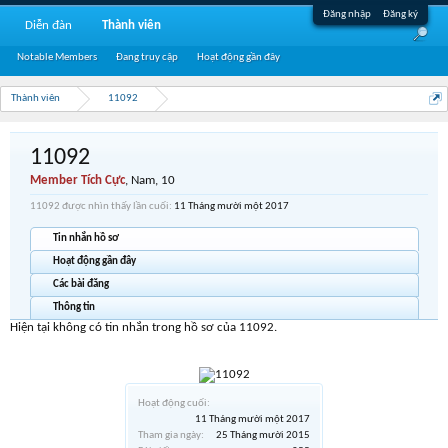
Đăng nhập
Đăng ký
Diễn đàn
Thành viên
Notable Members
Đang truy cập
Hoạt động gần đây
Thành viên
11092
11092
Member Tích Cực
, Nam, 10
11092 được nhìn thấy lần cuối:
11 Tháng mười một 2017
Tin nhắn hồ sơ
Hoạt động gần đây
Các bài đăng
Thông tin
Hiện tại không có tin nhắn trong hồ sơ của 11092.
Hoạt động cuối:
11 Tháng mười một 2017
Tham gia ngày:
25 Tháng mười 2015