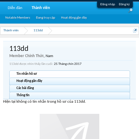
Đăng nhập
Đăng ký
Diễn đàn
Thành viên
Notable Members
Đang truy cập
Hoạt động gần đây
Thành viên
113dd
113dd
Member Chính Thức
, Nam
113dd được nhìn thấy lần cuối:
25 Tháng chín 2017
Tin nhắn hồ sơ
Hoạt động gần đây
Các bài đăng
Thông tin
Hiện tại không có tin nhắn trong hồ sơ của 113dd.