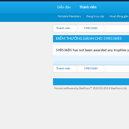
Diễn đàn
Thành viên
Notable Members
Đang truy cập
Hoạt động gần
Thành viên
59853685
ĐIỂM THƯỞNG DÀNH CHO 59853685
59853685 has not been awarded any trophies y
Thành viên
59853685
Forum software by XenForo™
©2010-2014 XenForo Ltd.