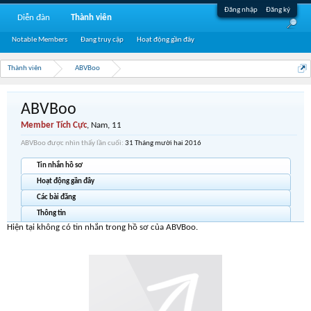
Đăng nhập
Đăng ký
Diễn đàn
Thành viên
Notable Members
Đang truy cập
Hoạt động gần đây
Thành viên
ABVBoo
ABVBoo
Member Tích Cực
, Nam, 11
ABVBoo được nhìn thấy lần cuối:
31 Tháng mười hai 2016
Tin nhắn hồ sơ
Hoạt động gần đây
Các bài đăng
Thông tin
Hiện tại không có tin nhắn trong hồ sơ của ABVBoo.