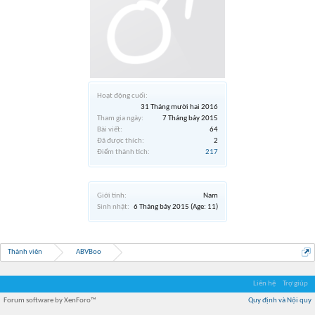
Hoạt động cuối:
31 Tháng mười hai 2016
Tham gia ngày:
7 Tháng bảy 2015
Bài viết:
64
Đã được thích:
2
Điểm thành tích:
217
Giới tính:
Nam
Sinh nhật:
6 Tháng bảy 2015
(Age: 11)
Thành viên
ABVBoo
Liên hệ
Trợ giúp
Forum software by XenForo™
Quy định và Nội quy