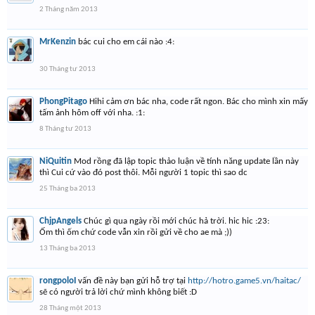
2 Tháng năm 2013
MrKenzin
bác cui cho em cái nào :4:
30 Tháng tư 2013
PhongPitago
Hihi cảm ơn bác nha, code rất ngon. Bác cho mình xin mấy
tấm ảnh hôm off với nha. :1:
8 Tháng tư 2013
NiQuitin
Mod rồng đã lập topic thảo luận về tính năng update lần này
thì Cui cứ vào đó post thôi. Mỗi người 1 topic thì sao dc
25 Tháng ba 2013
ChjpAngels
Chúc gì qua ngày rồi mới chúc hả trời. hic hic :23:
Ốm thì ốm chứ code vẫn xin rồi gửi về cho ae mà ;))
13 Tháng ba 2013
rongpoloI
vấn đề này bạn gửi hỗ trợ tại
http://hotro.game5.vn/haitac/
sẽ có người trả lời chứ mình không biết :D
28 Tháng một 2013