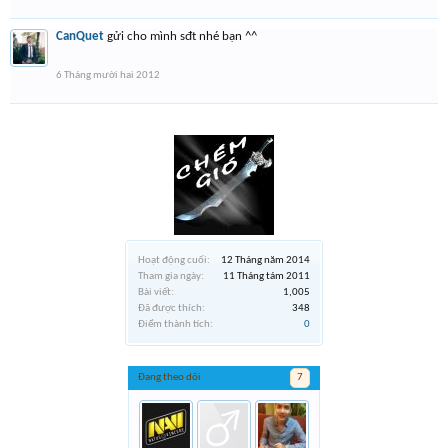
CanQuet
gửi cho mình sđt nhé bạn ^^
6 Tháng mười hai 2012
Hoạt động cuối:
12 Tháng năm 2014
Tham gia ngày:
11 Tháng tám 2011
Bài viết:
1,005
Đã được thích:
348
Điểm thành tích:
0
Đang theo dõi
7