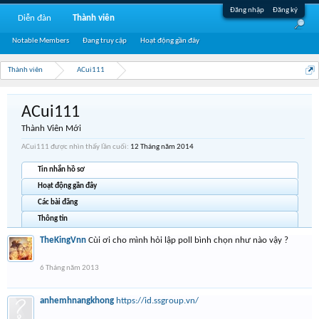
Đăng nhập
Đăng ký
Diễn đàn
Thành viên
Notable Members
Đang truy cập
Hoạt động gần đây
Thành viên
ACui111
ACui111
Thành Viên Mới
ACui111 được nhìn thấy lần cuối:
12 Tháng năm 2014
Tin nhắn hồ sơ
Hoạt động gần đây
Các bài đăng
Thông tin
TheKingVnn
Cùi ơi cho mình hỏi lập poll bình chọn như nào vậy ?
6 Tháng năm 2013
anhemhnangkhong
https://id.ssgroup.vn/