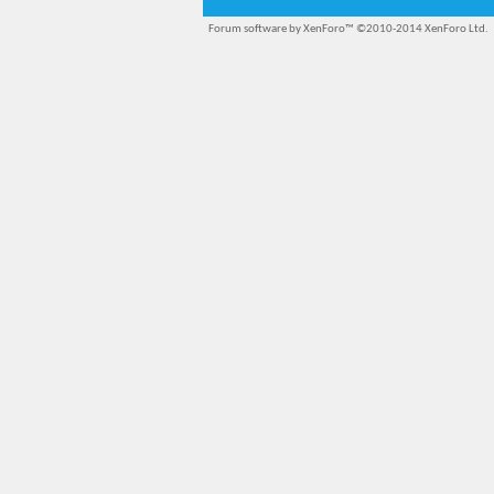
Forum software by XenForo™
©2010-2014 XenForo Ltd.