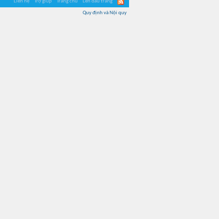
Liên hệ
Trợ giúp
Trang chủ
Lên đầu trang
Quy định và Nội quy