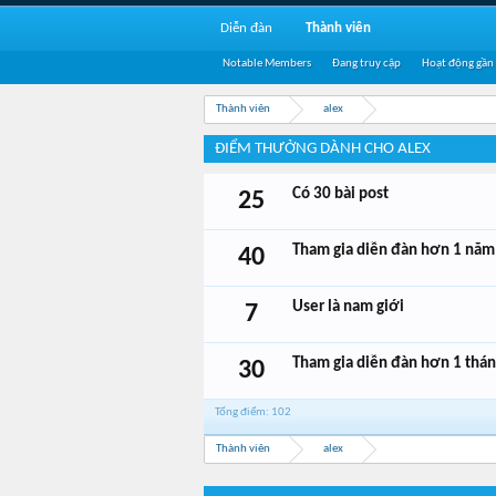
Diễn đàn
Thành viên
Notable Members
Đang truy cập
Hoạt động gần
Thành viên
alex
ĐIỂM THƯỞNG DÀNH CHO ALEX
Có 30 bài post
25
Tham gia diễn đàn hơn 1 năm
40
User là nam giới
7
Tham gia diễn đàn hơn 1 thá
30
Tổng điểm: 102
Thành viên
alex