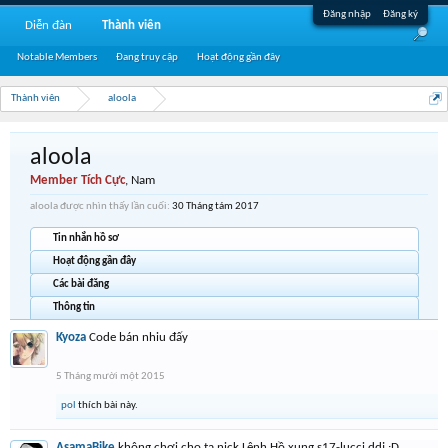
Đăng nhập
Đăng ký
Diễn đàn
Thành viên
Notable Members
Đang truy cập
Hoạt động gần đây
Thành viên
aloola
aloola
Member Tích Cực
, Nam
aloola được nhìn thấy lần cuối:
30 Tháng tám 2017
Tin nhắn hồ sơ
Hoạt động gần đây
Các bài đăng
Thông tin
Kyoza
Code bán nhiu đấy
5 Tháng mười một 2015
pol
thích bài này.
AsamaBike
không chơi cho ta nick Lệnh Hồ xung s17-lucci ddj :D