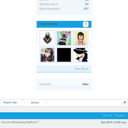
Đã được thích:
57
Điểm thành tích:
297
Đang theo dõi
7
Xem tất cả
Giới tính:
Nam
Thành viên
aloola
Liên hệ
Trợ giúp
Forum software by XenForo™
Quy định và Nội quy