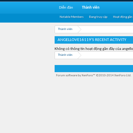
Diễn đàn
Thành viên
Notable Members
Đang truy cập
Hoạt động gần
Thành viên
ANGELLOVE16119'S RECENT ACTIVITY
Không có thông tin hoạt động gần đây của angel
Thành viên
Forum software by XenForo™
©2010-2014 XenForo Ltd.