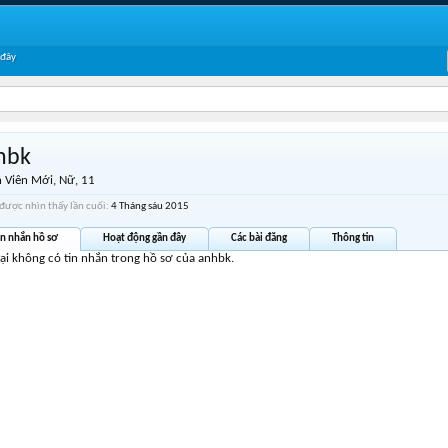
 đây
hbk
 Viên Mới
, Nữ, 11
được nhìn thấy lần cuối:
4 Tháng sáu 2015
in nhắn hồ sơ
Hoạt động gần đây
Các bài đăng
Thông tin
tại không có tin nhắn trong hồ sơ của anhbk.