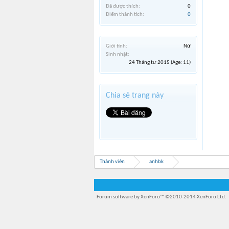
Đã được thích:
0
Điểm thành tích:
0
Giới tính:
Nữ
Sinh nhật:
24 Tháng tư 2015
(Age: 11)
Chia sẻ trang này
Thành viên
anhbk
Forum software by XenForo™
©2010-2014 XenForo Ltd.