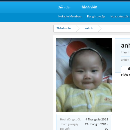
Diễn đàn
Thành viên
Notable Members
Đang truy cập
Hoạt động gần
Thành viên
anhbk
an
Thành
anhbk 
T
Hiện 
Hoạt động cuối:
4 Tháng sáu 2015
Tham gia ngày:
24 Tháng tư 2015
Bài viết:
10