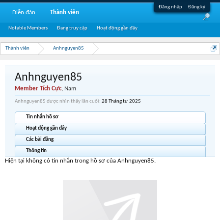
Đăng nhập
Đăng ký
Diễn đàn
Thành viên
Notable Members
Đang truy cập
Hoạt động gần đây
Thành viên
Anhnguyen85
Anhnguyen85
Member Tích Cực
, Nam
Anhnguyen85 được nhìn thấy lần cuối:
28 Tháng tư 2025
Tin nhắn hồ sơ
Hoạt động gần đây
Các bài đăng
Thông tin
Hiện tại không có tin nhắn trong hồ sơ của Anhnguyen85.