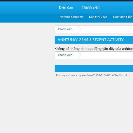
Diễn đàn
Thành viên
Notable Members
Đang truy cập
Hoạt động gần
Thành viên
ANHTUNG12345'S RECENT ACTIVITY
Không có thông tin hoạt động gần đây của anhtu
Thành viên
Forum software by XenForo™
©2010-2014 XenForo Ltd.