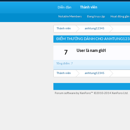
Diễn đàn
Thành viên
Notable Members
Đang truy cập
Hoạt động gần
Thành viên
anhtung12345
ĐIỂM THƯỞNG DÀNH CHO ANHTUNG123
User là nam giới
7
Tổng điểm: 7
Thành viên
anhtung12345
Forum software by XenForo™
©2010-2014 XenForo Ltd.