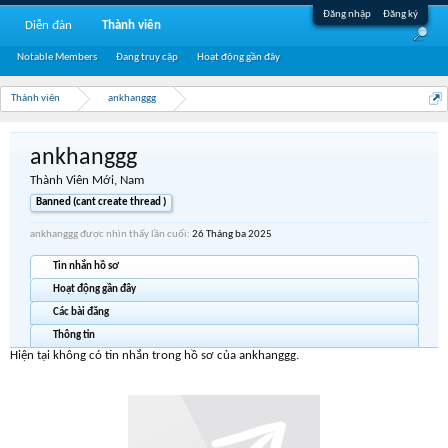
Đăng nhập
Đăng ký
Diễn đàn
Thành viên
Notable Members
Đang truy cập
Hoạt động gần đây
Thành viên
ankhanggg
ankhanggg
Thành Viên Mới
, Nam
Banned (cant create thread )
ankhanggg được nhìn thấy lần cuối:
26 Tháng ba 2025
Tin nhắn hồ sơ
Hoạt động gần đây
Các bài đăng
Thông tin
Hiện tại không có tin nhắn trong hồ sơ của ankhanggg.