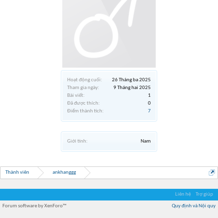
Hoạt động cuối:
26 Tháng ba 2025
Tham gia ngày:
9 Tháng hai 2025
Bài viết:
1
Đã được thích:
0
Điểm thành tích:
7
Giới tính:
Nam
Thành viên
ankhanggg
Liên hệ
Trợ giúp
Forum software by XenForo™
Quy định và Nội quy