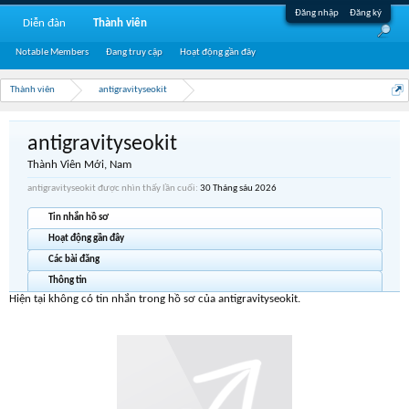
Đăng nhập
Đăng ký
Diễn đàn
Thành viên
Notable Members
Đang truy cập
Hoạt động gần đây
Thành viên
antigravityseokit
antigravityseokit
Thành Viên Mới
, Nam
antigravityseokit được nhìn thấy lần cuối:
30 Tháng sáu 2026
Tin nhắn hồ sơ
Hoạt động gần đây
Các bài đăng
Thông tin
Hiện tại không có tin nhắn trong hồ sơ của antigravityseokit.