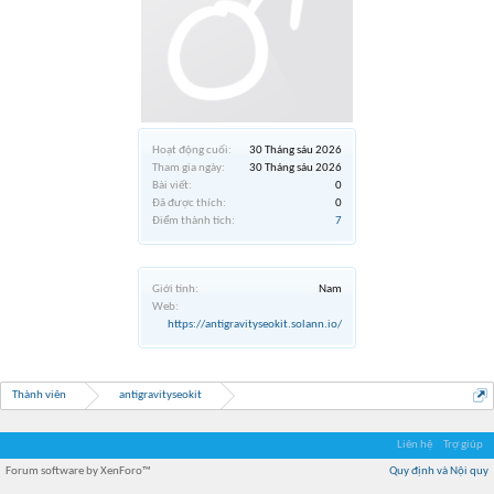
Hoạt động cuối:
30 Tháng sáu 2026
Tham gia ngày:
30 Tháng sáu 2026
Bài viết:
0
Đã được thích:
0
Điểm thành tích:
7
Giới tính:
Nam
Web:
https://antigravityseokit.solann.io/
Thành viên
antigravityseokit
Liên hệ
Trợ giúp
Forum software by XenForo™
Quy định và Nội quy