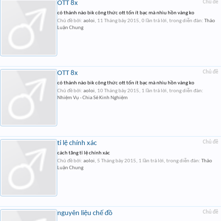
OTT 8x
Chủ đề
có thánh nào bik công thức ott tốn ít bạc mà nhìu hồn vàng ko
Chủ đề bởi:
aoloi
,
11 Tháng bảy 2015
, 0 lần trả lời, trong diễn đàn:
Thảo
Luận Chung
OTT 8x
Chủ đề
có thánh nào bik công thức ott tốn ít bạc mà nhìu hồn vàng ko
Chủ đề bởi:
aoloi
,
10 Tháng bảy 2015
, 1 lần trả lời, trong diễn đàn:
Nhiệm Vụ - Chia Sẻ Kinh Nghiệm
tỉ lệ chính xác
Chủ đề
cách tăng tỉ lệ chính xác
Chủ đề bởi:
aoloi
,
5 Tháng bảy 2015
, 1 lần trả lời, trong diễn đàn:
Thảo
Luận Chung
nguyên liệu chế đồ
Chủ đề