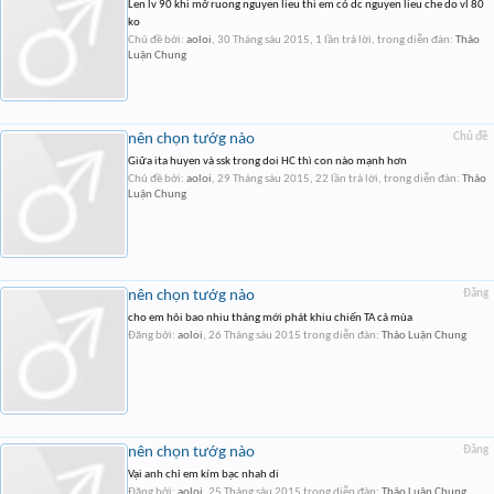
Len lv 90 khi mở ruong nguyen lieu thi em có dc nguyen lieu che do vl 80
ko
Chủ đề bởi:
aoloi
,
30 Tháng sáu 2015
, 1 lần trả lời, trong diễn đàn:
Thảo
Luận Chung
nên chọn tướg nào
Chủ đề
Giữa ita huyen và ssk trong doi HC thì con nào mạnh hơn
Chủ đề bởi:
aoloi
,
29 Tháng sáu 2015
, 22 lần trả lời, trong diễn đàn:
Thảo
Luận Chung
nên chọn tướg nào
Đăng
cho em hỏi bao nhiu tháng mới phát khiu chiến TA cả mùa
Đăng bởi:
aoloi
,
26 Tháng sáu 2015
trong diễn đàn:
Thảo Luận Chung
nên chọn tướg nào
Đăng
Vại anh chỉ em kím bạc nhah di
Đăng bởi:
aoloi
,
25 Tháng sáu 2015
trong diễn đàn:
Thảo Luận Chung