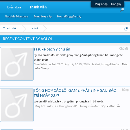
Đăng nhập
Đăng ký
Diễn đàn
Thành viên
Notable Members
Đang truy cập
Hoạt động gần đây
Thành viên
aoloi
RECENT CONTENT BY AOLOI
sasuke bạch y chú ấn
Chủ đề
tại sao em ko đổi dc tướng này trong đinh phong tranh bá . mong các
thánh giúp
Chủ đề bởi:
aoloi
,
28 Tháng bảy 2015
, 20 lần trả lời, trong diễn đàn:
Thảo
Luận Chung
TỔNG HỢP CÁC LỖI GAME PHÁT SINH SAU BẢO
Đăng
TRÌ NGÀY 23/7
sao em đổi ssk bạch y trong đình phong tranh bà ko dc
Đăng bởi:
aoloi
,
27 Tháng bảy 2015
trong diễn đàn:
Góp Ý - Báo Lỗi